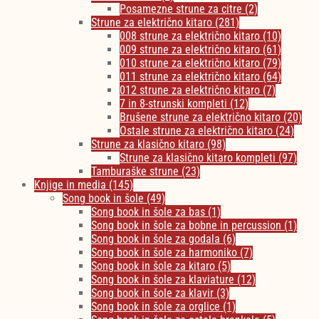
Posamezne strune za citre
(2)
Strune za električno kitaro
(281)
008 strune za električno kitaro
(10)
009 strune za električno kitaro
(61)
010 strune za električno kitaro
(79)
011 strune za električno kitaro
(64)
012 strune za električno kitaro
(7)
7 in 8-strunski kompleti
(12)
Brušene strune za električno kitaro
(20)
Ostale strune za električno kitaro
(24)
Strune za klasično kitaro
(98)
Strune za klasično kitaro kompleti
(97)
Tamburaške strune
(23)
Knjige in media
(145)
Song book in šole
(49)
Song book in šole za bas
(1)
Song book in šole za bobne in percussion
(1)
Song book in šole za godala
(6)
Song book in šole za harmoniko
(7)
Song book in šole za kitaro
(5)
Song book in šole za klaviature
(12)
Song book in šole za klavir
(3)
Song book in šole za orglice
(1)