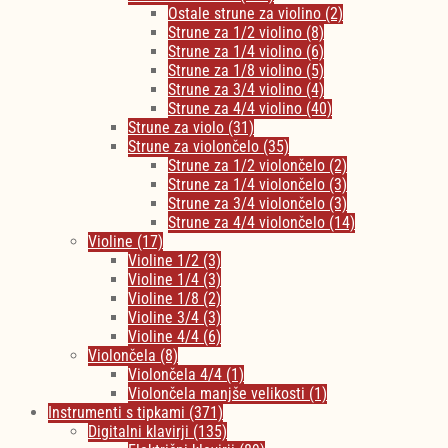
Ostale strune za violino
(2)
Strune za 1/2 violino
(8)
Strune za 1/4 violino
(6)
Strune za 1/8 violino
(5)
Strune za 3/4 violino
(4)
Strune za 4/4 violino
(40)
Strune za violo
(31)
Strune za violončelo
(35)
Strune za 1/2 violončelo
(2)
Strune za 1/4 violončelo
(3)
Strune za 3/4 violončelo
(3)
Strune za 4/4 violončelo
(14)
Violine
(17)
Violine 1/2
(3)
Violine 1/4
(3)
Violine 1/8
(2)
Violine 3/4
(3)
Violine 4/4
(6)
Violončela
(8)
Violončela 4/4
(1)
Violončela manjše velikosti
(1)
Instrumenti s tipkami
(371)
Digitalni klavirji
(135)