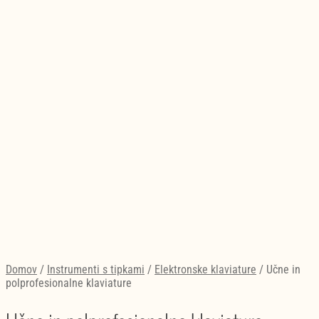
Godala
(741)
Nakupujte zdaj
Bobni in tolkala
(1473)
Nakupujte zdaj
Kitare
(3506)
Nakupujte zdaj
Domov
/
Instrumenti s tipkami
/
Elektronske klaviature
/
Učne in
polprofesionalne klaviature