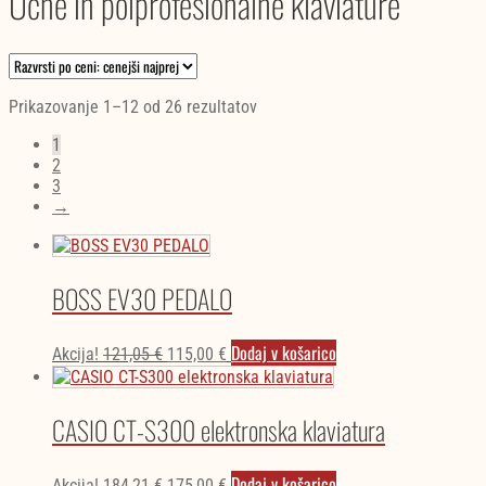
Učne in polprofesionalne klaviature
Razvrščeno
Prikazovanje 1–12 od 26 rezultatov
po
1
ceni:
2
od
3
najnižje
→
do
najvišje
BOSS EV30 PEDALO
Izvirna
Trenutna
Dodaj v košarico
Akcija!
121,05
€
115,00
€
cena
cena
je
je:
bila:
115,00 €.
CASIO CT-S300 elektronska klaviatura
121,05 €.
Izvirna
Trenutna
Dodaj v košarico
Akcija!
184,21
€
175,00
€