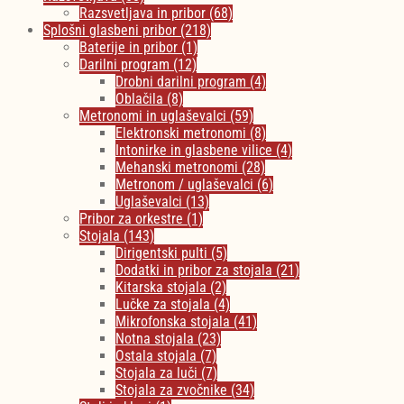
Razsvetljava in pribor
(68)
Splošni glasbeni pribor
(218)
Baterije in pribor
(1)
Darilni program
(12)
Drobni darilni program
(4)
Oblačila
(8)
Metronomi in uglaševalci
(59)
Elektronski metronomi
(8)
Intonirke in glasbene vilice
(4)
Mehanski metronomi
(28)
Metronom / uglaševalci
(6)
Uglaševalci
(13)
Pribor za orkestre
(1)
Stojala
(143)
Dirigentski pulti
(5)
Dodatki in pribor za stojala
(21)
Kitarska stojala
(2)
Lučke za stojala
(4)
Mikrofonska stojala
(41)
Notna stojala
(23)
Ostala stojala
(7)
Stojala za luči
(7)
Stojala za zvočnike
(34)