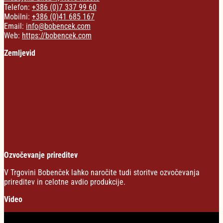
Telefon:
+386 (0)7 337 99 60
Mobilni:
+386 (0)41 685 167
Email:
info@bobencek.com
Web:
https://bobencek.com
Zemljevid
Ozvočevanje prireditev
V Trgovini Bobenček lahko naročite tudi storitve ozvočevanja
prireditev in celotne avdio produkcije.
Video