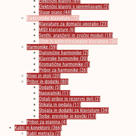
Električni klavirji
(89)
Električni klavirji s spremljavami
(2)
Stage piano
(44)
Elektronske klaviature
(73)
Klaviature za domačo uporabo
(23)
MIDI klaviature
(6)
Synthi, aranžerji in zvočni moduli
(18)
Učne in polprofesionalne klaviature
(26)
Harmonike
(59)
Diatonične harmonike
(2)
Klavirske harmonike
(30)
Kromatične harmonike
(1)
Pribor za harmonike
(26)
Klopi in stoli
(20)
Pribor in dodatki
(80)
Dodatki
(5)
Napajalniki
(11)
Ostali pribor in rezervni deli
(2)
Stikala in pedala
(11)
Stojala in dodatki za klaviature
(34)
Torbe, prevleke in kovčki
(17)
Pribor za pianina
(4)
Kabli in konektorji
(366)
Kabli metraža
(2)