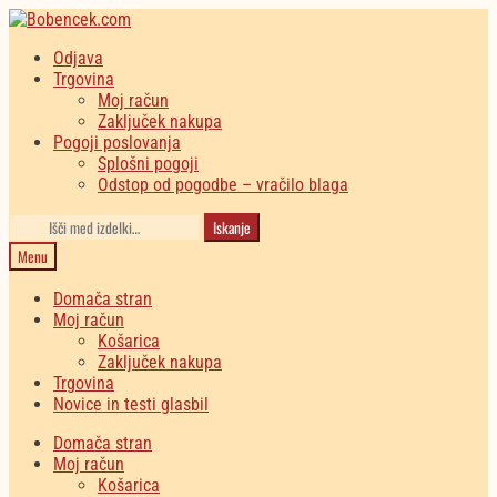
Skip
Skip
to
to
Odjava
navigation
content
Trgovina
Moj račun
Zaključek nakupa
Pogoji poslovanja
Splošni pogoji
Odstop od pogodbe – vračilo blaga
Išči:
Iskanje
Menu
Domača stran
Moj račun
Košarica
Zaključek nakupa
Trgovina
Novice in testi glasbil
Domača stran
Moj račun
Košarica