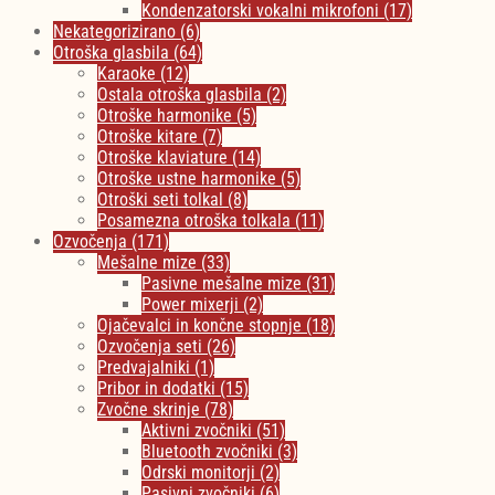
Kondenzatorski vokalni mikrofoni
(17)
Nekategorizirano
(6)
Otroška glasbila
(64)
Karaoke
(12)
Ostala otroška glasbila
(2)
Otroške harmonike
(5)
Otroške kitare
(7)
Otroške klaviature
(14)
Otroške ustne harmonike
(5)
Otroški seti tolkal
(8)
Posamezna otroška tolkala
(11)
Ozvočenja
(171)
Mešalne mize
(33)
Pasivne mešalne mize
(31)
Power mixerji
(2)
Ojačevalci in končne stopnje
(18)
Ozvočenja seti
(26)
Predvajalniki
(1)
Pribor in dodatki
(15)
Zvočne skrinje
(78)
Aktivni zvočniki
(51)
Bluetooth zvočniki
(3)
Odrski monitorji
(2)
Pasivni zvočniki
(6)