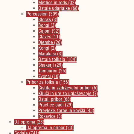
Metlice in rods
(32)
Ostale udarjalke
(68)
Percussion
(309)
Blocks
(3)
Bongi
(3)
Cajoni
(92)
Claves
(11)
Djembe
(26)
Kongi
(2)
Marakasi
(3)
Ostala tolkala
(104)
Shakerji
(29)
Tamburini
(26)
Zvonci
(10)
Pribor za tolkala
(156)
Čistila in vzdrževalni pribor
(6)
Ključi in ure za uglaševanje
(7)
Ostali pribor
(68)
Practice padi
(29)
Prevleke, torbe in kovčki
(43)
Rokavice
(3)
DJ oprema
(23)
DJ oprema in pribor
(23)
Godala
(741)