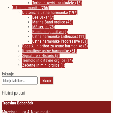
Torbe in kovčki za ukulele
(13)
Ustne harmonike
(256)
Diatonične ustne harmonike
(197)
Lee Oskar
(7)
Marine Band orglice
(48)
MS serija
(75)
Posebne uglasitve
(5)
Ustne harmonike Enthusiast
(11)
Ustne harmonike Progressive
(51)
Dodatki in pribor za ustne harmonike
(8)
Kromatične ustne harmonike
(31)
Signature / Historic
(5)
Tremolo in oktavne orglice
(14)
Začetne in mini orglice
(1)
Iskanje
Iskanje
Filtriraj po ceni
Trgovina Bobenček
Muzejska ulica 4, Novo mesto