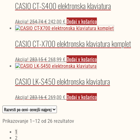
bila:
235,00 €.
CASIO CT-S400 elektronska klaviatura
247,37 €.
Izvirna
Trenutna
Dodaj v košarico
Akcija!
254,74
€
242,00
€
cena
cena
je
je:
bila:
242,00 €.
CASIO CT-X700 elektronska klaviatura komplet
254,74 €.
Izvirna
Trenutna
Dodaj v košarico
Akcija!
283,15
€
268,99
€
cena
cena
je
je:
bila:
268,99 €.
CASIO LK-S450 elektronska klaviatura
283,15 €.
Izvirna
Trenutna
Dodaj v košarico
Akcija!
283,16
€
269,00
€
cena
cena
je
je:
bila:
269,00 €.
283,16 €.
Razvrščeno
Prikazovanje 1–12 od 26 rezultatov
po
1
ceni:
2
od