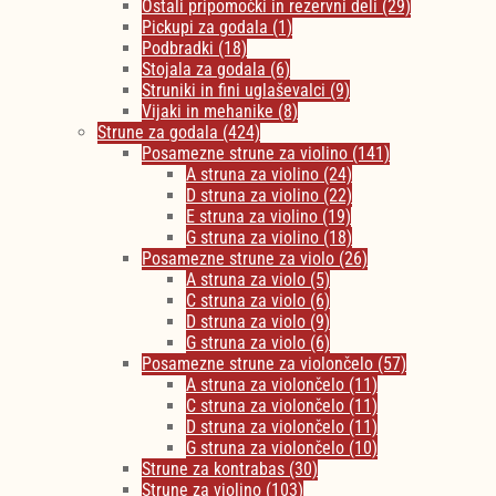
Ostali pripomočki in rezervni deli
(29)
Pickupi za godala
(1)
Podbradki
(18)
Stojala za godala
(6)
Struniki in fini uglaševalci
(9)
Vijaki in mehanike
(8)
Strune za godala
(424)
Posamezne strune za violino
(141)
A struna za violino
(24)
D struna za violino
(22)
E struna za violino
(19)
G struna za violino
(18)
Posamezne strune za violo
(26)
A struna za violo
(5)
C struna za violo
(6)
D struna za violo
(9)
G struna za violo
(6)
Posamezne strune za violončelo
(57)
A struna za violončelo
(11)
C struna za violončelo
(11)
D struna za violončelo
(11)
G struna za violončelo
(10)
Strune za kontrabas
(30)
Strune za violino
(103)