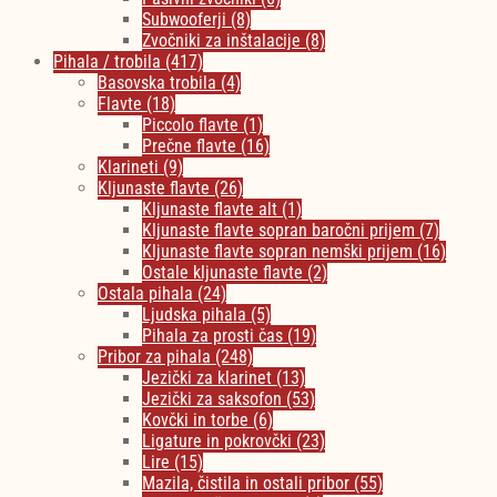
Subwooferji
(8)
Zvočniki za inštalacije
(8)
Pihala / trobila
(417)
Basovska trobila
(4)
Flavte
(18)
Piccolo flavte
(1)
Prečne flavte
(16)
Klarineti
(9)
Kljunaste flavte
(26)
Kljunaste flavte alt
(1)
Kljunaste flavte sopran baročni prijem
(7)
Kljunaste flavte sopran nemški prijem
(16)
Ostale kljunaste flavte
(2)
Ostala pihala
(24)
Ljudska pihala
(5)
Pihala za prosti čas
(19)
Pribor za pihala
(248)
Jezički za klarinet
(13)
Jezički za saksofon
(53)
Kovčki in torbe
(6)
Ligature in pokrovčki
(23)
Lire
(15)
Mazila, čistila in ostali pribor
(55)