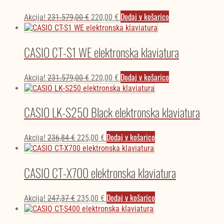
Izvirna
Trenutna
Dodaj v košarico
Akcija!
231.579,00
€
220,00
€
cena
cena
je
je:
bila:
220,00 €.
CASIO CT-S1 WE elektronska klaviatura
231.579,00 €.
Izvirna
Trenutna
Dodaj v košarico
Akcija!
231.579,00
€
220,00
€
cena
cena
je
je:
bila:
220,00 €.
CASIO LK-S250 Black elektronska klaviatura
231.579,00 €.
Izvirna
Trenutna
Dodaj v košarico
Akcija!
236,84
€
225,00
€
cena
cena
je
je:
bila:
225,00 €.
CASIO CT-X700 elektronska klaviatura
236,84 €.
Izvirna
Trenutna
Dodaj v košarico
Akcija!
247,37
€
235,00
€
cena
cena
je
je: