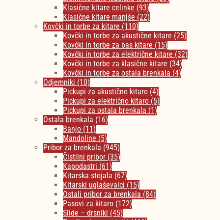
Klasične kitare celinke
(93)
Klasične kitare manjše
(22)
Kovčki in torbe za kitare
(110)
Kovčki in torbe za akustične kitare
(25)
Kovčki in torbe za bas kitare
(15)
Kovčki in torbe za električne kitare
(32)
Kovčki in torbe za klasične kitare
(34)
Kovčki in torbe za ostala brenkala
(4)
Odjemniki
(10)
Pickupi za akustično kitaro
(4)
Pickupi za električno kitaro
(5)
Pickupi za ostala brenkala
(1)
Ostala brenkala
(16)
Banjo
(11)
Mandoline
(5)
Pribor za brenkala
(945)
Čistilni pribor
(35)
Kapodastri
(61)
Kitarska stojala
(67)
Kitarski uglaševalci
(15)
Ostali pribor za brenkala
(84)
Pasovi za kitaro
(172)
Slide – drsniki
(45)