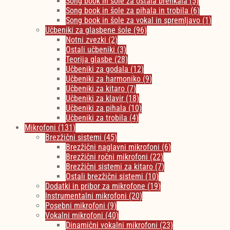
Song book in šole za ostala brenkala
(5)
Song book in šole za pihala in trobila
(6)
Song book in šole za vokal in spremljavo
(1)
Učbeniki za glasbene šole
(96)
Notni zvezki
(2)
Ostali učbeniki
(3)
Teorija glasbe
(28)
Učbeniki za godala
(12)
Učbeniki za harmoniko
(9)
Učbeniki za kitaro
(7)
Učbeniki za klavir
(18)
Učbeniki za pihala
(10)
Učbeniki za trobila
(4)
Mikrofoni
(131)
Brezžični sistemi
(45)
Brezžični naglavni mikrofoni
(6)
Brezžični ročni mikrofoni
(22)
Brezžični sistemi za kitaro
(7)
Ostali brezžični sistemi
(10)
Dodatki in pribor za mikrofone
(19)
Instrumentalni mikrofoni
(20)
Posebni mikrofoni
(9)
Vokalni mikrofoni
(40)
Dinamični vokalni mikrofoni
(23)