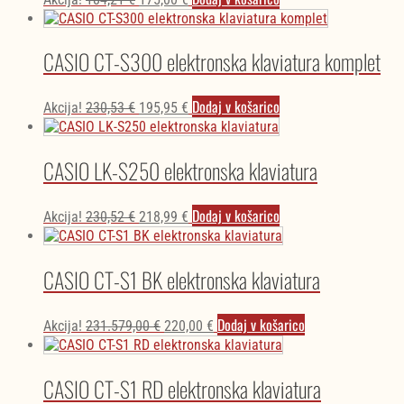
cena
cena
je
je:
bila:
175,00 €.
CASIO CT-S300 elektronska klaviatura komplet
184,21 €.
Izvirna
Trenutna
Dodaj v košarico
Akcija!
230,53
€
195,95
€
cena
cena
je
je:
bila:
195,95 €.
CASIO LK-S250 elektronska klaviatura
230,53 €.
Izvirna
Trenutna
Dodaj v košarico
Akcija!
230,52
€
218,99
€
cena
cena
je
je:
bila:
218,99 €.
CASIO CT-S1 BK elektronska klaviatura
230,52 €.
Izvirna
Trenutna
Dodaj v košarico
Akcija!
231.579,00
€
220,00
€
cena
cena
je
je:
bila:
220,00 €.
CASIO CT-S1 RD elektronska klaviatura
231.579,00 €.