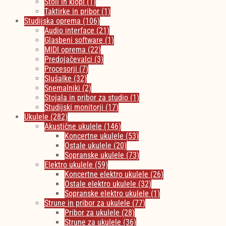
Stoli in klopi
(1)
Taktirke in pribor
(1)
Studijska oprema
(106)
Audio interface
(21)
Glasbeni software
(1)
MIDI oprema
(22)
Predojačevalci
(3)
Procesorji
(7)
Slušalke
(32)
Snemalniki
(2)
Stojala in pribor za studio
(1)
Studijski monitorji
(17)
Ukulele
(282)
Akustične ukulele
(146)
Koncertne ukulele
(53)
Ostale ukulele
(20)
Sopranske ukulele
(73)
Elektro ukulele
(59)
Koncertne elektro ukulele
(26)
Ostale elektro ukulele
(32)
Sopranske elektro ukulele
(1)
Strune in pribor za ukulele
(77)
Pribor za ukulele
(28)
Strune za ukulele
(36)