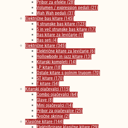
Pribor za efekte
(28)
Volumen / expression pedali
(21)
Wah Wah pedali
(31)
Električne bas kitare
(145)
4 strunske bas kitare
(123)
5 in več strunske bas kitare
(17)
Bas kitare za levičarje
(1)
Bas seti
(4)
Električne kitare
(345)
Električne kitare za levičarje
(6)
Hollowbody in jazz kitare
(13)
Kitarski kompleti
(14)
LP kitare
(18)
Ostale kitare s polnim trupom
(70)
ST kitare
(170)
T kitare
(54)
Kitarski ojačevalci
(115)
Combo ojačevalci
(64)
Glave
(8)
Mini ojačevalci
(14)
Pribor za ojačevalce
(25)
Zvočne skrinje
(2)
Klasične kitare
(144)
Elektrificirane klasične kitare
(29)