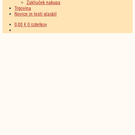
Zaključek nakupa
Trgovina
Novice in testi glasbil
0,00
€
0 izdelkov
Nekategorizirano
(6)
Nakupujte zdaj
DJ oprema
(23)
Nakupujte zdaj
Otroška glasbila
(64)
Nakupujte zdaj