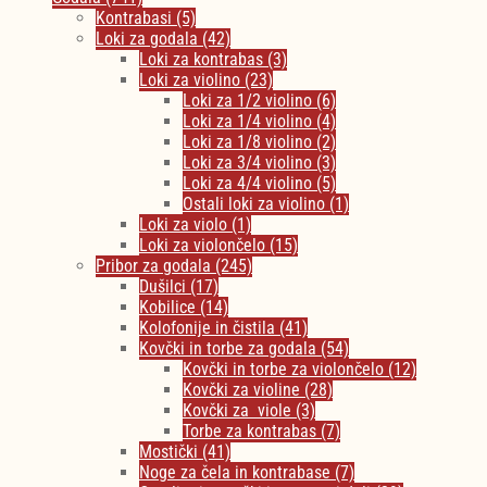
Kontrabasi
(5)
Loki za godala
(42)
Loki za kontrabas
(3)
Loki za violino
(23)
Loki za 1/2 violino
(6)
Loki za 1/4 violino
(4)
Loki za 1/8 violino
(2)
Loki za 3/4 violino
(3)
Loki za 4/4 violino
(5)
Ostali loki za violino
(1)
Loki za violo
(1)
Loki za violončelo
(15)
Pribor za godala
(245)
Dušilci
(17)
Kobilice
(14)
Kolofonije in čistila
(41)
Kovčki in torbe za godala
(54)
Kovčki in torbe za violončelo
(12)
Kovčki za violine
(28)
Kovčki za viole
(3)
Torbe za kontrabas
(7)
Mostički
(41)
Noge za čela in kontrabase
(7)