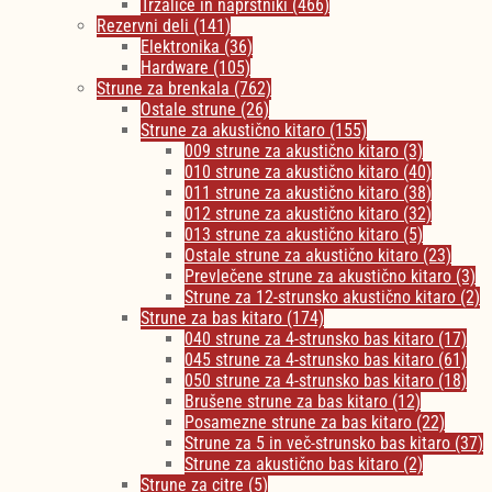
Trzalice in naprstniki
(466)
Rezervni deli
(141)
Elektronika
(36)
Hardware
(105)
Strune za brenkala
(762)
Ostale strune
(26)
Strune za akustično kitaro
(155)
009 strune za akustično kitaro
(3)
010 strune za akustično kitaro
(40)
011 strune za akustično kitaro
(38)
012 strune za akustično kitaro
(32)
013 strune za akustično kitaro
(5)
Ostale strune za akustično kitaro
(23)
Prevlečene strune za akustično kitaro
(3)
Strune za 12-strunsko akustično kitaro
(2)
Strune za bas kitaro
(174)
040 strune za 4-strunsko bas kitaro
(17)
045 strune za 4-strunsko bas kitaro
(61)
050 strune za 4-strunsko bas kitaro
(18)
Brušene strune za bas kitaro
(12)
Posamezne strune za bas kitaro
(22)
Strune za 5 in več-strunsko bas kitaro
(37)
Strune za akustično bas kitaro
(2)
Strune za citre
(5)