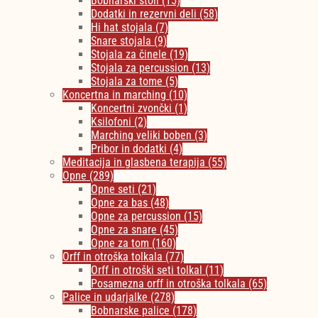
Bobnarski stoli
(15)
Dodatki in rezervni deli
(58)
Hi hat stojala
(7)
Snare stojala
(9)
Stojala za činele
(19)
Stojala za percussion
(13)
Stojala za tome
(5)
Koncertna in marching
(10)
Koncertni zvončki
(1)
Ksilofoni
(2)
Marching veliki boben
(3)
Pribor in dodatki
(4)
Meditacija in glasbena terapija
(55)
Opne
(289)
Opne seti
(21)
Opne za bas
(48)
Opne za percussion
(15)
Opne za snare
(45)
Opne za tom
(160)
Orff in otroška tolkala
(77)
Orff in otroški seti tolkal
(11)
Posamezna orff in otroška tolkala
(65)
Palice in udarjalke
(278)
Bobnarske palice
(178)