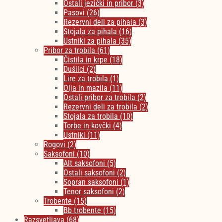
Ostali jezički in pribor
(3)
Pasovi
(26)
Rezervni deli za pihala
(3)
Stojala za pihala
(16)
Ustniki za pihala
(35)
Pribor za trobila
(61)
Čistila in krpe
(18)
Dušilci
(2)
Lire za trobila
(1)
Olja in mazila
(11)
Ostali pribor za trobila
(2)
Rezervni deli za trobila
(2)
Stojala za trobila
(10)
Torbe in kovčki
(4)
Ustniki
(11)
Rogovi
(2)
Saksofoni
(10)
Alt saksofoni
(5)
Ostali saksofoni
(2)
Sopran saksofoni
(1)
Tenor saksofoni
(2)
Trobente
(15)
Bb trobente
(15)
Razsvetljava
(68)