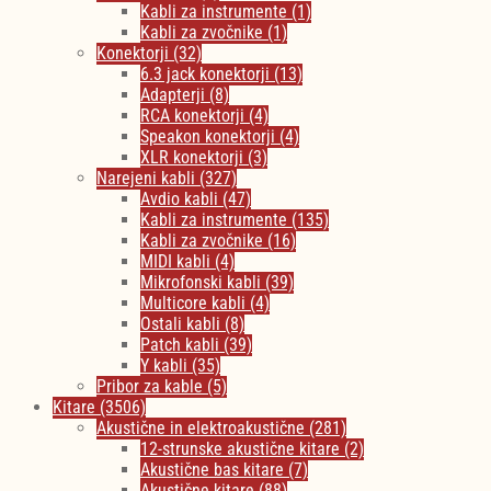
Kabli za instrumente
(1)
Kabli za zvočnike
(1)
Konektorji
(32)
6.3 jack konektorji
(13)
Adapterji
(8)
RCA konektorji
(4)
Speakon konektorji
(4)
XLR konektorji
(3)
Narejeni kabli
(327)
Avdio kabli
(47)
Kabli za instrumente
(135)
Kabli za zvočnike
(16)
MIDI kabli
(4)
Mikrofonski kabli
(39)
Multicore kabli
(4)
Ostali kabli
(8)
Patch kabli
(39)
Y kabli
(35)
Pribor za kable
(5)
Kitare
(3506)
Akustične in elektroakustične
(281)
12-strunske akustične kitare
(2)
Akustične bas kitare
(7)
Akustične kitare
(88)