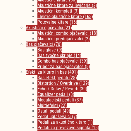
Akustične kitare za levičarje
(2)
Akustični kompleti
(3)
Elektro-akustične kitare
(163)
Potovalne kitare
(16)
Akustični ojačevalci
(21)
Akustični combo ojačevalci
(18)
Akustični predojačevalci
(2)
Bas ojačevalci
(70)
Bas glave
(9)
Bas zvočne skrinje
(14)
Combo bas ojačevalci
(39)
Pribor za bas ojačevalce
(8)
Efekti za kitaro in bas
(401)
Bas efekt pedali
(28)
Distortion / Overdrive
(129)
Echo / Delay / Reverb
(30)
Equalizer pedali
(3)
Modulacijski pedali
(37)
Multiefekti
(22)
Ostali pedali
(49)
Pedal uglaševalci
(7)
Pedali za akustično kitaro
(1)
Pedali za prevezavo signala
(15)