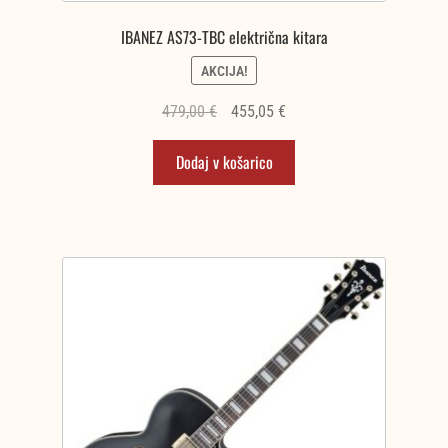
IBANEZ AS73-TBC električna kitara
AKCIJA!
Izvirna
Trenutna
479,00
€
455,05
€
cena
cena
Dodaj v košarico
je
je:
bila:
455,05 €.
479,00 €.