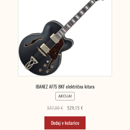
IBANEZ AF75 BKF električna kitara
AKCIJA!
Izvirna
Trenutna
557,00
€
529,15
€
cena
cena
Dodaj v košarico
je
je:
bila:
529,15 €.