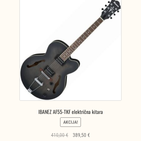
IBANEZ AF55-TKF električna kitara
AKCIJA!
Izvirna
Trenutna
410,00
€
389,50
€