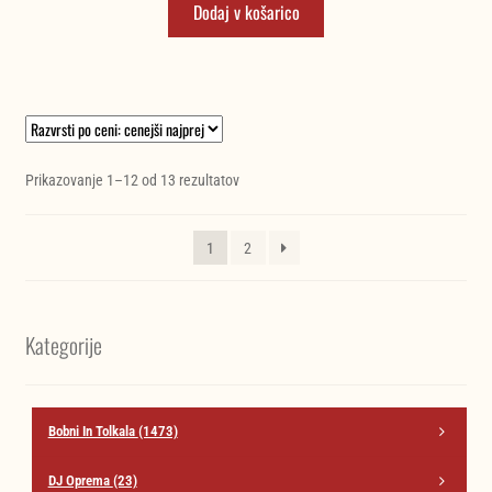
Dodaj v košarico
je
je:
bila:
1.990,00 €.
2.094,74 €.
Razvrščeno
Prikazovanje 1–12 od 13 rezultatov
po
ceni:
1
2
od
najnižje
do
najvišje
Kategorije
Bobni In Tolkala
(1473)
DJ Oprema
(23)