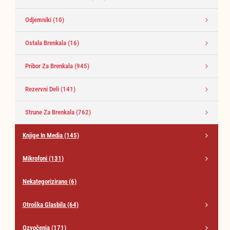
Odjemniki
(10)
Ostala Brenkala
(16)
Pribor Za Brenkala
(945)
Rezervni Deli
(141)
Strune Za Brenkala
(762)
Knjige In Media
(145)
Mikrofoni
(131)
Nekategorizirano
(6)
Otroška Glasbila
(64)
Ozvočenja
(171)