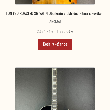
TON 630 ROASTED SB-SATIN Oberkrain električna kitara s kovčkom
AKCIJA!
Izvirna
Trenutna
2.094,74
€
1.990,00
€
cena
cena
Dodaj v košarico
je
je:
bila:
1.990,00 €.
2.094,74 €.