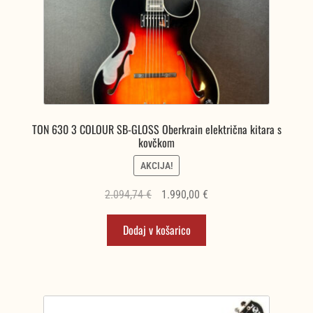
TON 630 3 COLOUR SB-GLOSS Oberkrain električna kitara s
kovčkom
AKCIJA!
Izvirna
Trenutna
2.094,74
€
1.990,00
€
cena
cena
Dodaj v košarico
je
je:
bila:
1.990,00 €.
2.094,74 €.