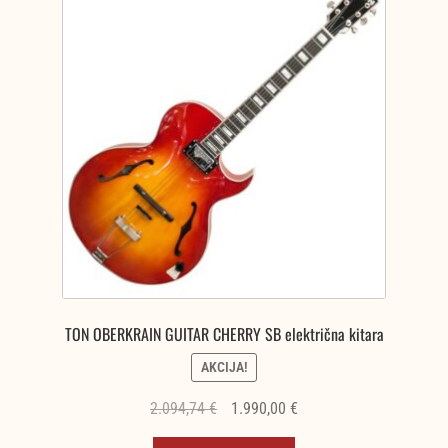
TON OBERKRAIN GUITAR CHERRY SB električna kitara
AKCIJA!
Izvirna
Trenutna
2.094,74
€
1.990,00
€
cena
cena