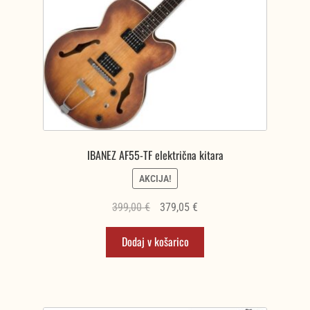
IBANEZ AF55-TF električna kitara
AKCIJA!
Izvirna
Trenutna
399,00
€
379,05
€
cena
cena
Dodaj v košarico
je
je:
bila:
379,05 €.
399,00 €.