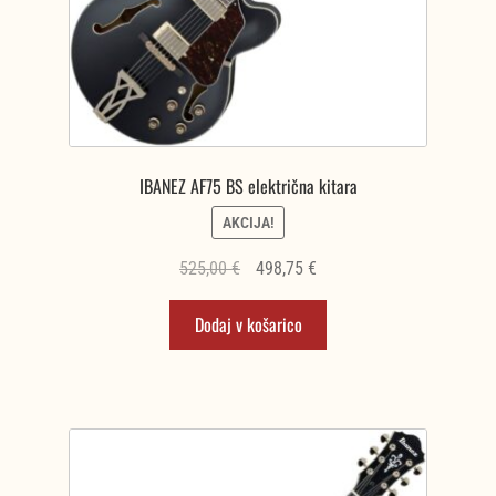
IBANEZ AF75 BS električna kitara
AKCIJA!
Izvirna
Trenutna
525,00
€
498,75
€
cena
cena
Dodaj v košarico
je
je:
bila:
498,75 €.
525,00 €.