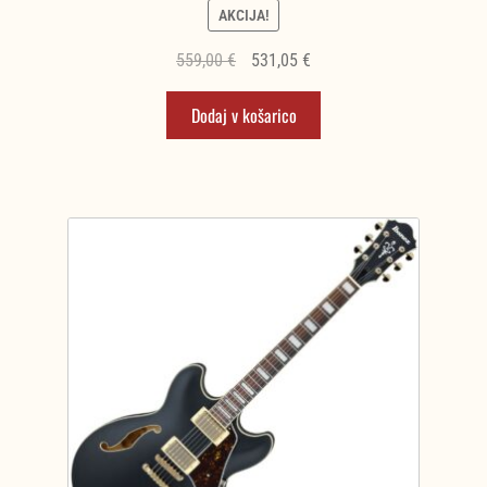
AKCIJA!
Izvirna
Trenutna
559,00
€
531,05
€
cena
cena
Dodaj v košarico
je
je:
bila:
531,05 €.
559,00 €.