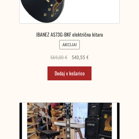
IBANEZ AS73G-BKF električna kitara
AKCIJA!
Izvirna
Trenutna
569,00
€
540,55
€
cena
cena
Dodaj v košarico
je
je:
bila:
540,55 €.
569,00 €.