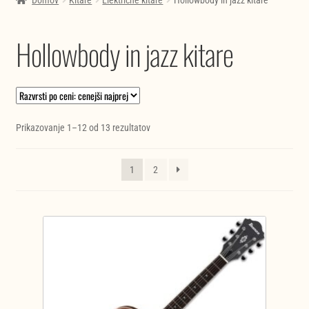
Domov
Kitare
Električne kitare
Hollowbody in jazz kitare
Hollowbody in jazz kitare
Razvrščeno
Prikazovanje 1–12 od 13 rezultatov
po
ceni:
1
2
od
najnižje
do
najvišje