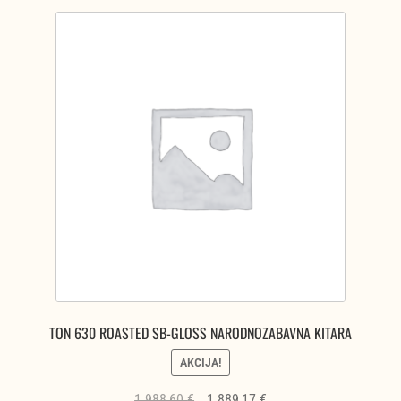
TON 630 ROASTED SB-GLOSS NARODNOZABAVNA KITARA
AKCIJA!
Izvirna
Trenutna
1.988,60
€
1.889,17
€