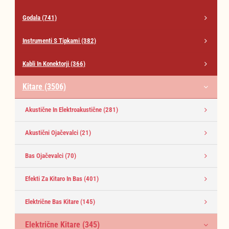
Godala
(741)
Instrumenti S Tipkami
(382)
Kabli In Konektorji
(366)
Kitare
(3506)
Akustične In Elektroakustične
(281)
Akustični Ojačevalci
(21)
Bas Ojačevalci
(70)
Efekti Za Kitaro In Bas
(401)
Električne Bas Kitare
(145)
Električne Kitare
(345)