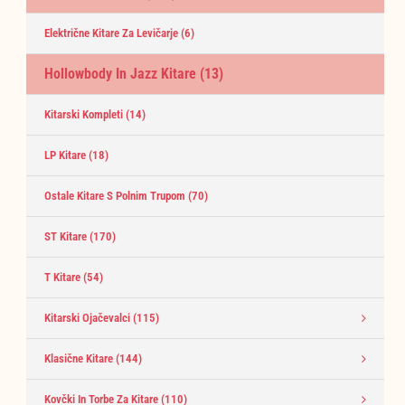
Električne Kitare Za Levičarje
(6)
Hollowbody In Jazz Kitare
(13)
Kitarski Kompleti
(14)
LP Kitare
(18)
Ostale Kitare S Polnim Trupom
(70)
ST Kitare
(170)
T Kitare
(54)
Kitarski Ojačevalci
(115)
Klasične Kitare
(144)
Kovčki In Torbe Za Kitare
(110)