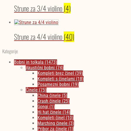
Strune za 3/4 violino
(4)
Strune za 4/4 violino
(40)
Kategorije
Bobni in tolkala
(1473)
Akustični bobni
(74)
Kompleti brez činel
(39)
Kompleti s činelami
(18)
Posamezni bobni
(19)
Činele
(75)
China činele
(5)
Crash činele
(25)
Gongi
(1)
Hi hat činele
(14)
Kompleti činel
(10)
Marching činele
(3)
Pribor za činele
(1)