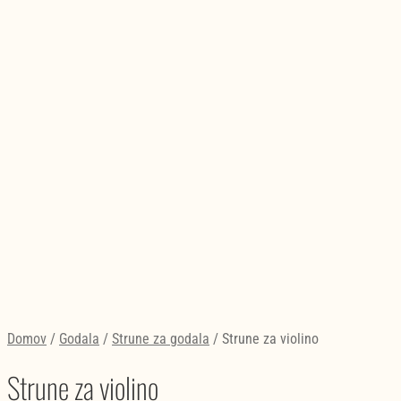
Nakupujte zdaj
Nakupujte zdaj
Nakupujte zdaj
Domov
/
Godala
/
Strune za godala
/
Strune za violino
Strune za violino