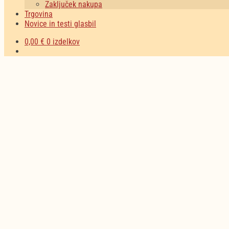
Zaključek nakupa
Trgovina
Novice in testi glasbil
0,00
€
0 izdelkov
Nakupujte zdaj
Nakupujte zdaj
Nakupujte zdaj