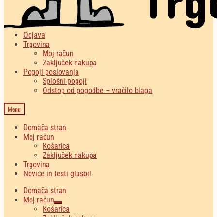
Odjava
Trgovina
Moj račun
Zaključek nakupa
Pogoji poslovanja
Splošni pogoji
Odstop od pogodbe – vračilo blaga
Menu
Domača stran
Moj račun
Košarica
Zaključek nakupa
Trgovina
Novice in testi glasbil
Domača stran
Moj račun
Expand
Košarica
child