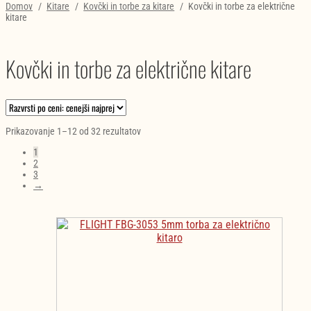
Domov
/
Kitare
/
Kovčki in torbe za kitare
/
Kovčki in torbe za električne
kitare
Kovčki in torbe za električne kitare
Razvrščeno
Prikazovanje 1–12 od 32 rezultatov
po
1
ceni:
2
od
3
najnižje
→
do
najvišje