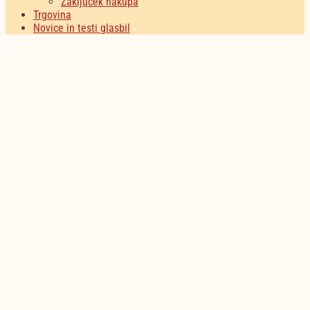
Zaključek nakupa
menu
Trgovina
Novice in testi glasbil
Nekategorizirano
(6)
Nakupujte zdaj
DJ oprema
(23)
Nakupujte zdaj
Otroška glasbila
(64)