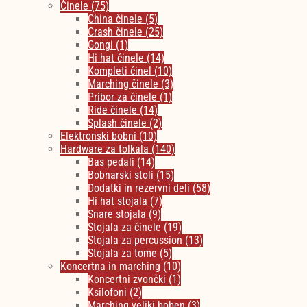
Činele
(75)
China činele
(5)
Crash činele
(25)
Gongi
(1)
Hi hat činele
(14)
Kompleti činel
(10)
Marching činele
(3)
Pribor za činele
(1)
Ride činele
(14)
Splash činele
(2)
Elektronski bobni
(10)
Hardware za tolkala
(140)
Bas pedali
(14)
Bobnarski stoli
(15)
Dodatki in rezervni deli
(58)
Hi hat stojala
(7)
Snare stojala
(9)
Stojala za činele
(19)
Stojala za percussion
(13)
Stojala za tome
(5)
Koncertna in marching
(10)
Koncertni zvončki
(1)
Ksilofoni
(2)
Marching veliki boben
(3)