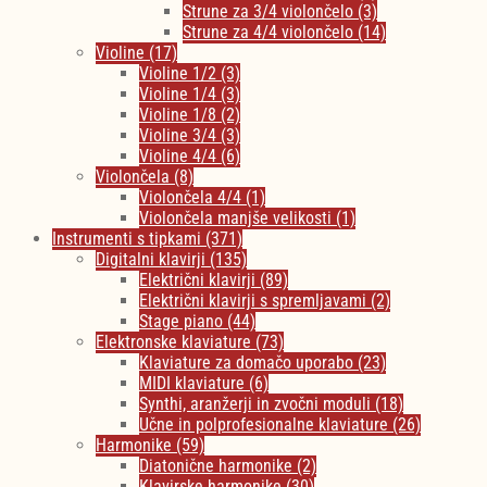
Strune za 3/4 violončelo
(3)
Strune za 4/4 violončelo
(14)
Violine
(17)
Violine 1/2
(3)
Violine 1/4
(3)
Violine 1/8
(2)
Violine 3/4
(3)
Violine 4/4
(6)
Violončela
(8)
Violončela 4/4
(1)
Violončela manjše velikosti
(1)
Instrumenti s tipkami
(371)
Digitalni klavirji
(135)
Električni klavirji
(89)
Električni klavirji s spremljavami
(2)
Stage piano
(44)
Elektronske klaviature
(73)
Klaviature za domačo uporabo
(23)
MIDI klaviature
(6)
Synthi, aranžerji in zvočni moduli
(18)
Učne in polprofesionalne klaviature
(26)
Harmonike
(59)
Diatonične harmonike
(2)
Klavirske harmonike
(30)