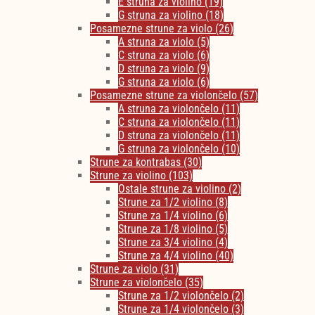
E struna za violino
(19)
G struna za violino
(18)
Posamezne strune za violo
(26)
A struna za violo
(5)
C struna za violo
(6)
D struna za violo
(9)
G struna za violo
(6)
Posamezne strune za violončelo
(57)
A struna za violončelo
(11)
C struna za violončelo
(11)
D struna za violončelo
(11)
G struna za violončelo
(10)
Strune za kontrabas
(30)
Strune za violino
(103)
Ostale strune za violino
(2)
Strune za 1/2 violino
(8)
Strune za 1/4 violino
(6)
Strune za 1/8 violino
(5)
Strune za 3/4 violino
(4)
Strune za 4/4 violino
(40)
Strune za violo
(31)
Strune za violončelo
(35)
Strune za 1/2 violončelo
(2)
Strune za 1/4 violončelo
(3)