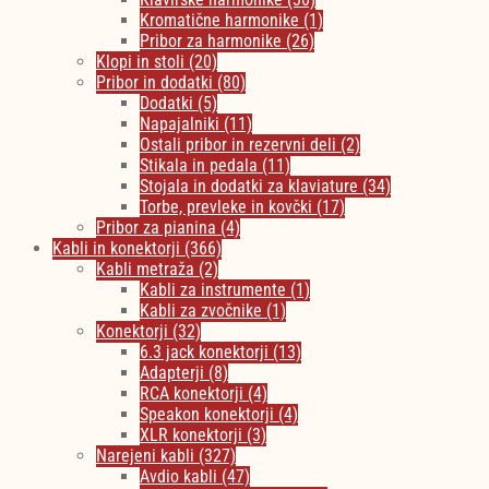
Kromatične harmonike
(1)
Pribor za harmonike
(26)
Klopi in stoli
(20)
Pribor in dodatki
(80)
Dodatki
(5)
Napajalniki
(11)
Ostali pribor in rezervni deli
(2)
Stikala in pedala
(11)
Stojala in dodatki za klaviature
(34)
Torbe, prevleke in kovčki
(17)
Pribor za pianina
(4)
Kabli in konektorji
(366)
Kabli metraža
(2)
Kabli za instrumente
(1)
Kabli za zvočnike
(1)
Konektorji
(32)
6.3 jack konektorji
(13)
Adapterji
(8)
RCA konektorji
(4)
Speakon konektorji
(4)
XLR konektorji
(3)
Narejeni kabli
(327)
Avdio kabli
(47)