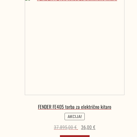
FENDER FE405 torba za električno kitaro
AKCIJA!
Izvirna
Trenutna
37.895,00
€
36,00
€
cena
cena