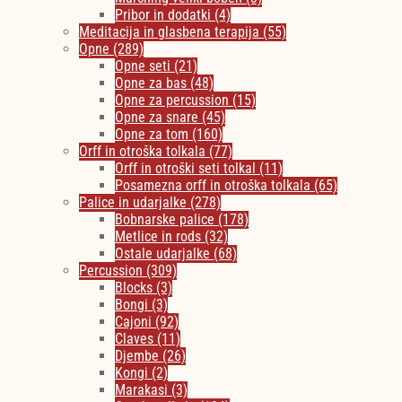
Pribor in dodatki
(4)
Meditacija in glasbena terapija
(55)
Opne
(289)
Opne seti
(21)
Opne za bas
(48)
Opne za percussion
(15)
Opne za snare
(45)
Opne za tom
(160)
Orff in otroška tolkala
(77)
Orff in otroški seti tolkal
(11)
Posamezna orff in otroška tolkala
(65)
Palice in udarjalke
(278)
Bobnarske palice
(178)
Metlice in rods
(32)
Ostale udarjalke
(68)
Percussion
(309)
Blocks
(3)
Bongi
(3)
Cajoni
(92)
Claves
(11)
Djembe
(26)
Kongi
(2)
Marakasi
(3)