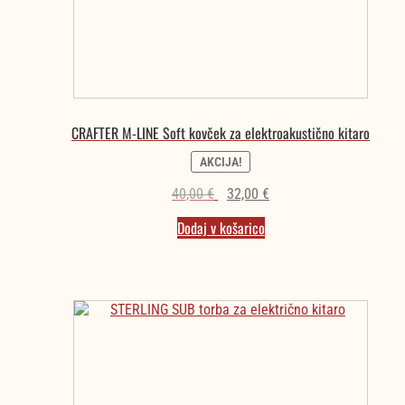
CRAFTER M-LINE Soft kovček za elektroakustično kitaro
AKCIJA!
Izvirna
Trenutna
40,00
€
32,00
€
cena
cena
Dodaj v košarico
je
je:
bila:
32,00 €.
40,00 €.