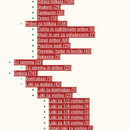
Ostala tolkala
(104)
Shakerji
(29)
Tamburini
(26)
Zvonci
(10)
Pribor za tolkala
(156)
Čistila in vzdrževalni pribor
(6)
Ključi in ure za uglaševanje
(7)
Ostali pribor
(68)
Practice padi
(29)
Prevleke, torbe in kovčki
(43)
Rokavice
(3)
DJ oprema
(23)
DJ oprema in pribor
(23)
Godala
(741)
Kontrabasi
(5)
Loki za godala
(42)
Loki za kontrabas
(3)
Loki za violino
(23)
Loki za 1/2 violino
(6)
Loki za 1/4 violino
(4)
Loki za 1/8 violino
(2)
Loki za 3/4 violino
(3)
Loki za 4/4 violino
(5)
Ostali loki za violino
(1)