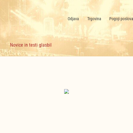
Odjava
Trgovina
Pogoji poslov
Novice in testi glasbil
Nekategorizirano
(6)
Nakupujte zdaj