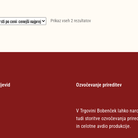
49,00 €.
55,00 €.
Razvrščeno
Prikaz vseh 2 rezultatov
po
ceni:
od
najnižje
do
najvišje
jevid
Ozvočevanje prireditev
V Trgovini Bobenček lahko naro
tudi storitve ozvočevanja prire
in celotne avdio produkcije.