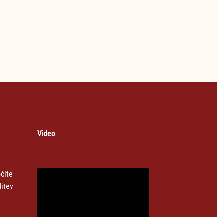
Video
čite
ditev