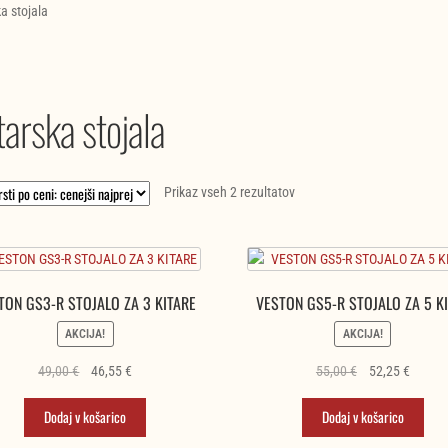
ka stojala
tarska stojala
Razvrščeno
Prikaz vseh 2 rezultatov
po
ceni:
od
najnižje
TON GS3-R STOJALO ZA 3 KITARE
VESTON GS5-R STOJALO ZA 5 K
do
najvišje
AKCIJA!
AKCIJA!
Izvirna
Trenutna
Izvirna
Trenut
49,00
€
46,55
€
55,00
€
52,25
€
cena
cena
cena
cena
je
je:
je
je:
Dodaj v košarico
Dodaj v košarico
bila:
46,55 €.
bila:
52,25 €