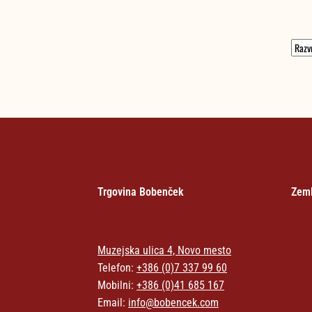
Trgovina Bobenček
Zeml
Muzejska ulica 4, Novo mesto
Telefon:
+386 (0)7 337 99 60
Mobilni:
+386 (0)41 685 167
Email:
info@bobencek.com