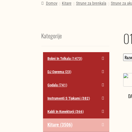
Domov
Kitare
Strune za brenkala
Strune za aku
01
Kategorije
Bobni In Tolkala
(1473)
DJ Oprema
(23)
Godala
(741)
DA
Instrumenti S Tipkami
(382)
Kabli In Konektorji
(366)
Kitare
(3506)