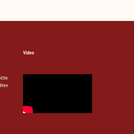
Video
čite
ditev