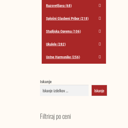
Razsvetljava
(68)
Splošni Glasbeni Pribor
(218)
Studijska Oprema
(106)
Ukulele
(282)
Ustne Harmonike
(256)
Iskanje
Iskanje
Filtriraj po ceni