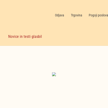
Odjava
Trgovina
Pogoji poslov
Novice in testi glasbil
Nekategorizirano
(6)
Nakupujte zdaj