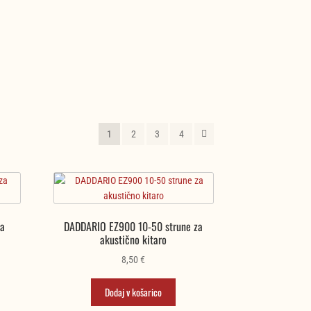
1
2
3
4
za
DADDARIO EZ900 10-50 strune za
akustično kitaro
8,50
€
a
Dodaj v košarico