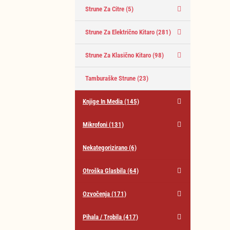
Strune Za Citre
(5)
Strune Za Električno Kitaro
(281)
Strune Za Klasično Kitaro
(98)
Tamburaške Strune
(23)
Knjige In Media
(145)
Mikrofoni
(131)
Nekategorizirano
(6)
Otroška Glasbila
(64)
Ozvočenja
(171)
Pihala / Trobila
(417)