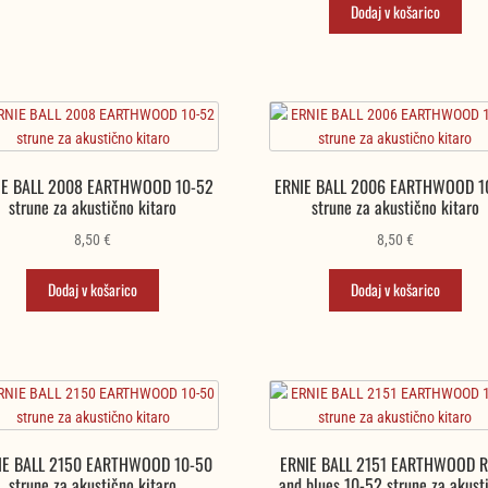
je
je:
Dodaj v košarico
bila:
8,26 €.
11,80 €.
IE BALL 2008 EARTHWOOD 10-52
ERNIE BALL 2006 EARTHWOOD 1
strune za akustično kitaro
strune za akustično kitaro
8,50
€
8,50
€
Dodaj v košarico
Dodaj v košarico
IE BALL 2150 EARTHWOOD 10-50
ERNIE BALL 2151 EARTHWOOD R
strune za akustično kitaro
and blues 10-52 strune za akust