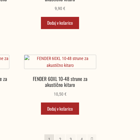
9,90
€
Dodaj v košarico
e za
FENDER 60XL 10-48 strune za
akustično kitaro
10,50
€
Dodaj v košarico
1
2
3
4