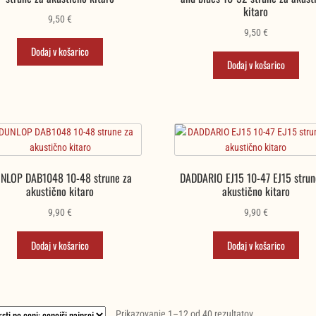
kitaro
9,50
€
9,50
€
Dodaj v košarico
Dodaj v košarico
NLOP DAB1048 10-48 strune za
DADDARIO EJ15 10-47 EJ15 strun
akustično kitaro
akustično kitaro
9,90
€
9,90
€
Dodaj v košarico
Dodaj v košarico
Razvrščeno
Prikazovanje 1–12 od 40 rezultatov