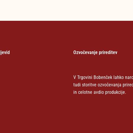
jevid
Ozvočevanje prireditev
V Trgovini Bobenček lahko naro
tudi storitve ozvočevanja prire
in celotne avdio produkcije.