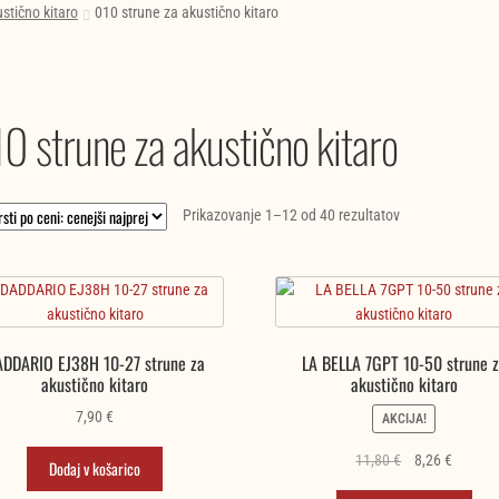
stično kitaro
010 strune za akustično kitaro
0 strune za akustično kitaro
Razvrščeno
Prikazovanje 1–12 od 40 rezultatov
po
ceni:
od
najnižje
do
DDARIO EJ38H 10-27 strune za
LA BELLA 7GPT 10-50 strune 
najvišje
akustično kitaro
akustično kitaro
7,90
€
AKCIJA!
Izvirna
Trenutn
11,80
€
8,26
€
Dodaj v košarico
cena
cena