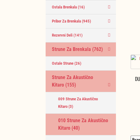
Ostala Brenkala
(16)
Pribor Za Brenkala
(945)
Rezervni Deli
(141)
Strune Za Brenkala
(762)
Ostale Strune
(26)
Strune Za Akustično
DU
Kitaro
(155)
009 Strune Za Akustično
Kitaro
(3)
010 Strune Za Akustično
Kitaro
(40)