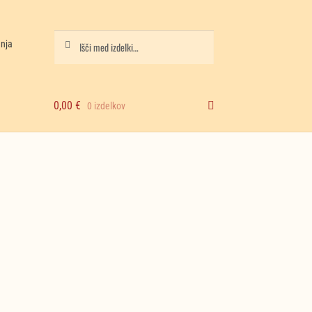
Iskanje
Išči:
anja
0,00
€
0 izdelkov