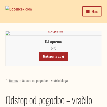
Skip
Skip
Menu
to
to
navigation
content
Domača stran
Expand
Moj račun
child
DJ oprema
menu
Trgovina
(23)
Nakupujte zdaj
Novice in testi glasbil
Domov
Odstop od pogodbe – vračilo blaga
Odstop od pogodbe – vračilo