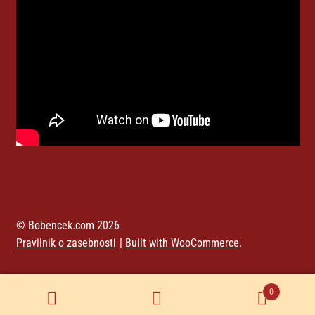
© Bobencek.com 2026
Pravilnik o zasebnosti
Built with WooCommerce
.
0
Iskanje
Išči: