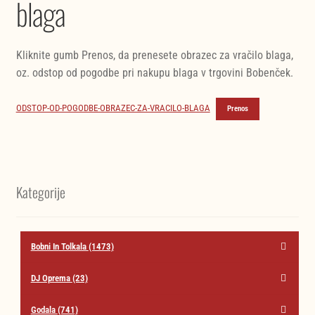
blaga
Kliknite gumb Prenos, da prenesete obrazec za vračilo blaga,
oz. odstop od pogodbe pri nakupu blaga v trgovini Bobenček.
ODSTOP-OD-POGODBE-OBRAZEC-ZA-VRACILO-BLAGA
Prenos
Kategorije
Bobni In Tolkala
(1473)
DJ Oprema
(23)
Godala
(741)