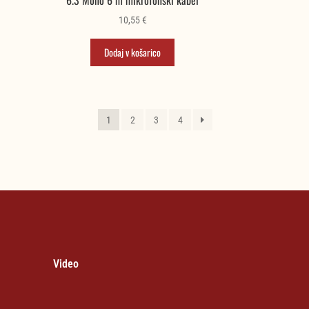
10,55
€
Dodaj v košarico
1
2
3
4
Video