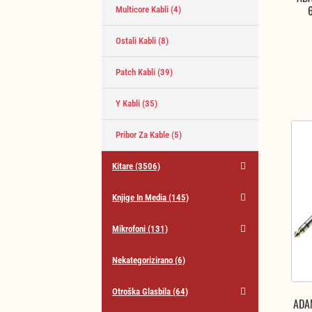
Multicore Kabli
(4)
Ostali Kabli
(8)
Patch Kabli
(39)
Y Kabli
(35)
Pribor Za Kable
(5)
Kitare
(3506)
Knjige In Media
(145)
Mikrofoni
(131)
Nekategorizirano
(6)
Otroška Glasbila
(64)
ADA