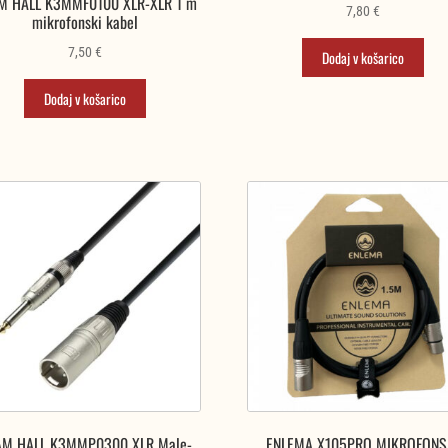
M HALL K3MMF0100 XLR-XLR 1 m
najvišje
7,80
€
mikrofonski kabel
7,50
€
Dodaj v košarico
Dodaj v košarico
AM HALL K3MMP0300 XLR Male-
ENLEMA X105PRO MIKROFONS