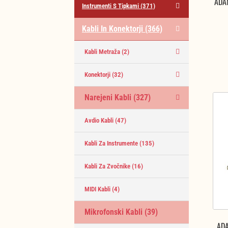
ADA
Instrumenti S Tipkami
(371)
Kabli In Konektorji
(366)
Kabli Metraža
(2)
Konektorji
(32)
Narejeni Kabli
(327)
Avdio Kabli
(47)
Kabli Za Instrumente
(135)
Kabli Za Zvočnike
(16)
MIDI Kabli
(4)
Mikrofonski Kabli
(39)
AD