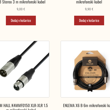
3 Stereo 3 m mikrofonski kabel
mikrofonski kabel
9,00
€
9,90
€
Dodaj v košarico
Dodaj v košarico
M HALL K4MMF0150 XLR-XLR 1.5
ENLEMA X6 B 6m mikrofonski k
m mikrofonski kabel