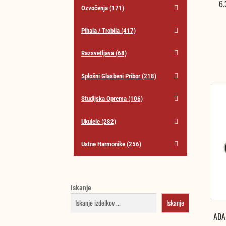
6.
Ozvočenja
(171)
Pihala / Trobila
(417)
Razsvetljava
(68)
Splošni Glasbeni Pribor
(218)
Studijska Oprema
(106)
Ukulele
(282)
Ustne Harmonike
(256)
Iskanje
Iskanje
ADA