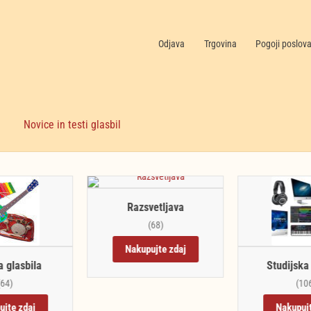
Odjava
Trgovina
Pogoji poslov
Novice in testi glasbil
Razsvetljava
(68)
Nakupujte zdaj
a glasbila
Studijska
(64)
(10
ujte zdaj
Nakupujt