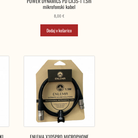
POWER DYNAMICS PD CX35-1 1.5m
mikrofonski kabel
8,00
€
Dodaj v košarico
KI
ENLEMA X105PRO MICROPHONE