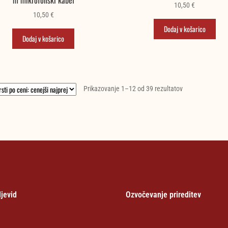
10,50
€
10,50
€
Dodaj v košarico
Dodaj v košarico
Razvrščeno
Prikazovanje 1–12 od 39 rezultatov
po
ceni:
od
najnižje
do
najvišje
jevid
Ozvočevanje prireditev