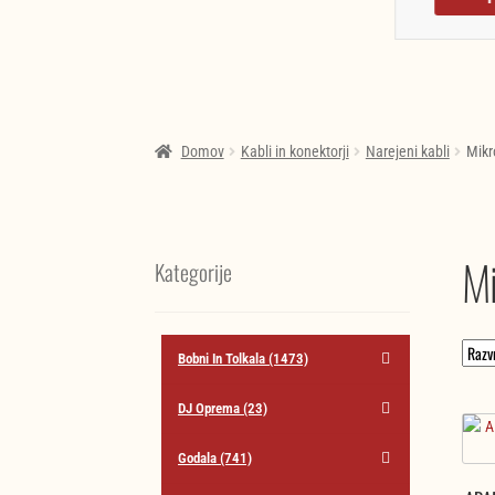
Domov
Kabli in konektorji
Narejeni kabli
Mikr
Mi
Kategorije
Bobni In Tolkala
(1473)
DJ Oprema
(23)
Godala
(741)