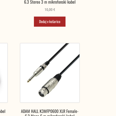
6.3 Stereo 3 m mikrofonski kabel
10,00
€
Dodaj v košarico
abel
ADAM HALL K3MFP0600 XLR Female-
6.3 Mono 6 m mikrofonski kabel