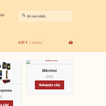
Iskanje
Išči:
anja
0,00
€
0 izdelkov
Mikrofoni
(131)
Nakupujte zdaj
 oprema
Knjige in 
6)
(145)
e zdaj
Nakupujte 