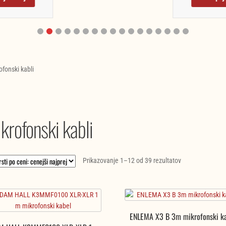
ofonski kabli
krofonski kabli
Razvrščeno
Prikazovanje 1–12 od 39 rezultatov
po
ceni:
od
najnižje
ENLEMA X3 B 3m mikrofonski k
do