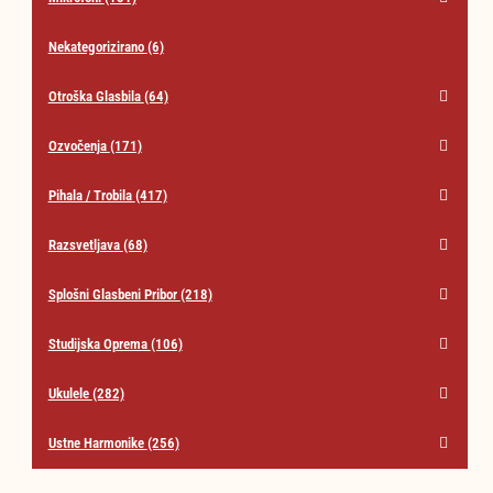
Nekategorizirano
(6)
Otroška Glasbila
(64)
Ozvočenja
(171)
Pihala / Trobila
(417)
Razsvetljava
(68)
Splošni Glasbeni Pribor
(218)
Studijska Oprema
(106)
Ukulele
(282)
Ustne Harmonike
(256)