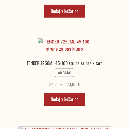
cena
cena
Dodaj v košarico
je
je:
bila:
22,80 €.
24,00 €.
FENDER 7250ML 45-100 strune za bas kitaro
AKCIJA!
Izvirna
Trenutna
24,21
€
23,00
€
cena
cena
Dodaj v košarico
je
je:
bila:
23,00 €.
24,21 €.