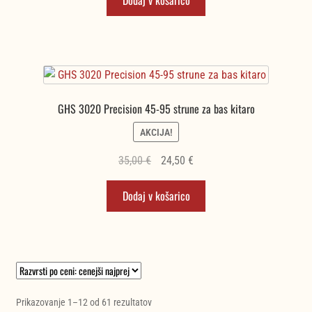
bila:
24,50 €.
25,79 €.
GHS 3020 Precision 45-95 strune za bas kitaro
AKCIJA!
Izvirna
Trenutna
35,00
€
24,50
€
cena
cena
Dodaj v košarico
je
je:
bila:
24,50 €.
35,00 €.
Razvrščeno
Prikazovanje 1–12 od 61 rezultatov