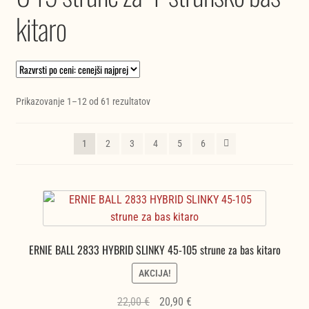
kitaro
Razvrščeno
Prikazovanje 1–12 od 61 rezultatov
po
ceni:
1
2
3
4
5
6
od
najnižje
do
najvišje
ERNIE BALL 2833 HYBRID SLINKY 45-105 strune za bas kitaro
AKCIJA!
Izvirna
Trenutna
22,00
€
20,90
€