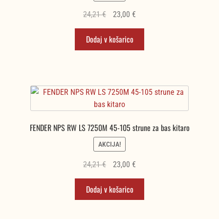
Izvirna
Trenutna
24,21
€
23,00
€
cena
cena
Dodaj v košarico
je
je:
bila:
23,00 €.
24,21 €.
FENDER NPS RW LS 7250M 45-105 strune za bas kitaro
AKCIJA!
Izvirna
Trenutna
24,21
€
23,00
€
cena
cena
Dodaj v košarico
je
je:
bila:
23,00 €.
24,21 €.