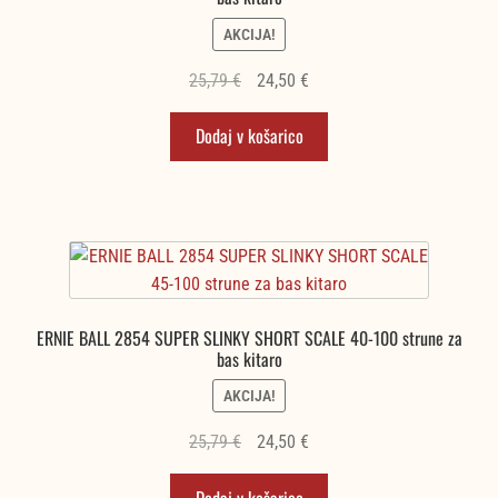
AKCIJA!
Izvirna
Trenutna
25,79
€
24,50
€
cena
cena
Dodaj v košarico
je
je:
bila:
24,50 €.
25,79 €.
ERNIE BALL 2854 SUPER SLINKY SHORT SCALE 40-100 strune za
bas kitaro
AKCIJA!
Izvirna
Trenutna
25,79
€
24,50
€
cena
cena
Dodaj v košarico
je
je: