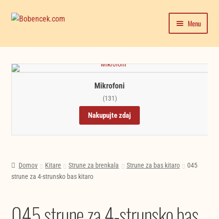
Skip
Skip
Menu
to
to
navigation
content
Domača stran
Expand
Moj račun
child
Mikrofoni
menu
Trgovina
(131)
Nakupujte zdaj
Novice in testi glasbil
Domov
Kitare
Strune za brenkala
Strune za bas kitaro
045
strune za 4-strunsko bas kitaro
045 strune za 4-strunsko bas