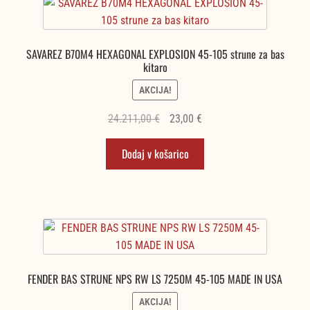
SAVAREZ B70M4 HEXAGONAL EXPLOSION 45-105 strune za bas
kitaro
AKCIJA!
Izvirna
Trenutna
24.211,00
€
23,00
€
cena
cena
Dodaj v košarico
je
je:
bila:
23,00 €.
24.211,00 €.
FENDER BAS STRUNE NPS RW LS 7250M 45-105 MADE IN USA
AKCIJA!