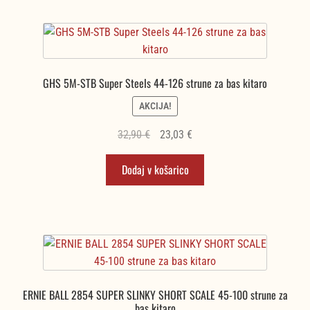
GHS 5M-STB Super Steels 44-126 strune za bas kitaro
AKCIJA!
Izvirna
Trenutna
32,90
€
23,03
€
cena
cena
Dodaj v košarico
je
je:
bila:
23,03 €.
32,90 €.
ERNIE BALL 2854 SUPER SLINKY SHORT SCALE 45-100 strune za
bas kitaro