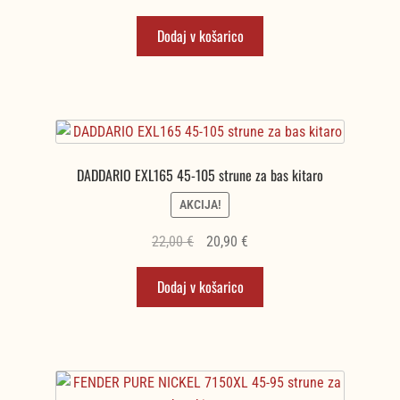
cena
cena
Dodaj v košarico
je
je:
bila:
20,90 €.
22,00 €.
DADDARIO EXL165 45-105 strune za bas kitaro
AKCIJA!
Izvirna
Trenutna
22,00
€
20,90
€
cena
cena
Dodaj v košarico
je
je:
bila:
20,90 €.
22,00 €.