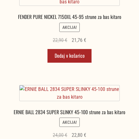
FENDER PURE NICKEL 7150XL 45-95 strune za bas kitaro
AKCIJA!
Izvirna
Trenutna
22,90
€
21,76
€
cena
cena
Dodaj v košarico
je
je:
bila:
21,76 €.
22,90 €.
ERNIE BALL 2834 SUPER SLINKY 45-100 strune za bas kitaro
AKCIJA!
Izvirna
Trenutna
24,00
€
22,80
€