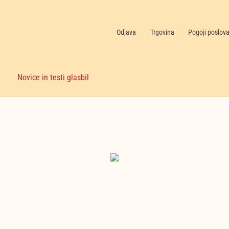
Odjava
Trgovina
Pogoji poslov
Novice in testi glasbil
Nekategorizirano
(6)
Nakupujte zdaj