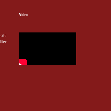
Video
čite
ditev