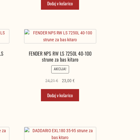
je
je:
Dodaj v košarico
.
bila:
23,00 €.
24.211,00 €.
LS
FENDER NPS RW LS 7250L 40-100
strune za bas kitaro
AKCIJA!
na
Izvirna
Trenutna
24,21
€
23,00
€
cena
cena
je
je:
Dodaj v košarico
.
bila:
23,00 €.
24,21 €.