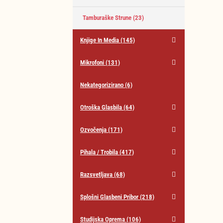
Tamburaške Strune
(23)
Knjige In Media
(145)
Mikrofoni
(131)
Nekategorizirano
(6)
Otroška Glasbila
(64)
Ozvočenja
(171)
Pihala / Trobila
(417)
Razsvetljava
(68)
Splošni Glasbeni Pribor
(218)
Studijska Oprema
(106)