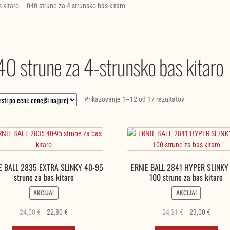
 kitaro
040 strune za 4-strunsko bas kitaro
0 strune za 4-strunsko bas kitaro
Razvrščeno
Prikazovanje 1–12 od 17 rezultatov
po
ceni:
od
najnižje
do
E BALL 2835 EXTRA SLINKY 40-95
ERNIE BALL 2841 HYPER SLINKY
najvišje
strune za bas kitaro
100 strune za bas kitaro
AKCIJA!
AKCIJA!
Izvirna
Trenutna
Izvirna
Trenut
24,00
€
22,80
€
24,21
€
23,00
€
cena
cena
cena
cena