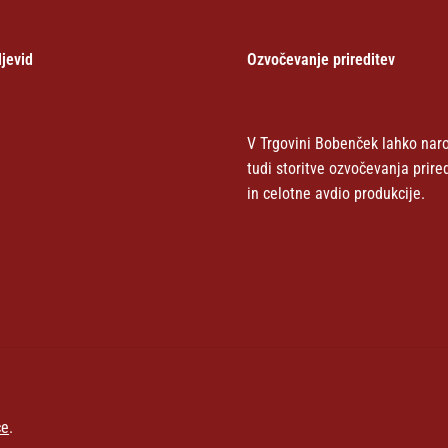
jevid
Ozvočevanje prireditev
V Trgovini Bobenček lahko naro
tudi storitve ozvočevanja prire
in celotne avdio produkcije.
ce
.