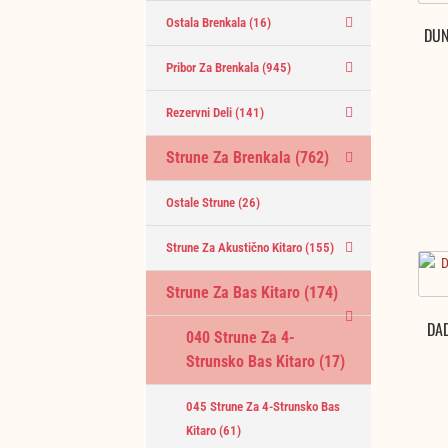
Ostala Brenkala
(16)
DUN
Pribor Za Brenkala
(945)
Rezervni Deli
(141)
Strune Za Brenkala
(762)
Ostale Strune
(26)
Strune Za Akustično Kitaro
(155)
Strune Za Bas Kitaro
(174)
DAD
040 Strune Za 4-
Strunsko Bas Kitaro
(17)
045 Strune Za 4-Strunsko Bas
Kitaro
(61)