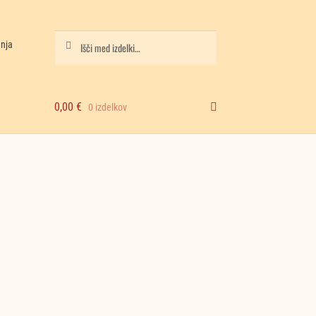
Iskanje
Išči:
anja
0,00
€
0 izdelkov