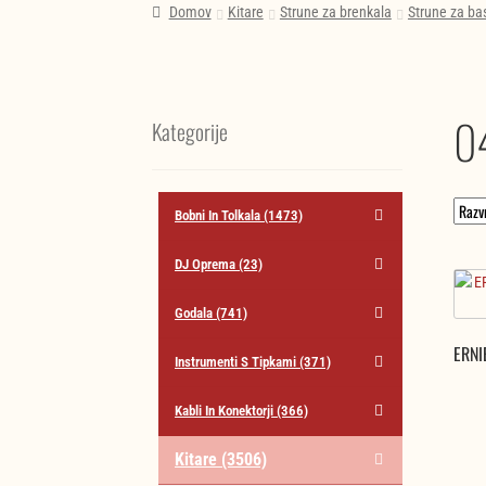
Domov
Kitare
Strune za brenkala
Strune za bas
04
Kategorije
Bobni In Tolkala
(1473)
DJ Oprema
(23)
Godala
(741)
ERNI
Instrumenti S Tipkami
(371)
Kabli In Konektorji
(366)
Kitare
(3506)