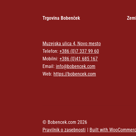
Trgovina Bobenček
Zeml
Muzejska ulica 4, Novo mesto
Telefon:
+386 (0)7 337 99 60
Mobilni:
+386 (0)41 685 167
Email:
info@bobencek.com
Web:
https://bobencek.com
© Bobencek.com 2026
Pravilnik o zasebnosti
Built with WooCommer