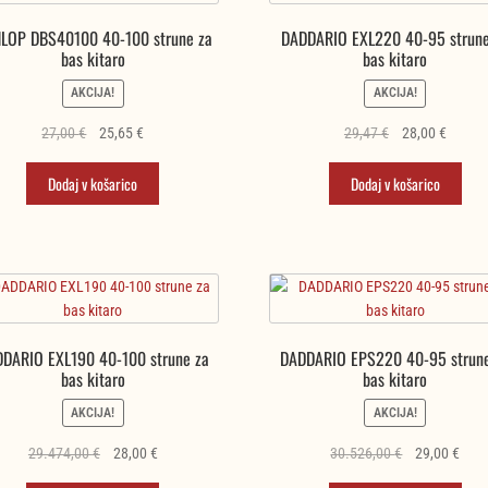
LOP DBS40100 40-100 strune za
DADDARIO EXL220 40-95 strune
bas kitaro
bas kitaro
AKCIJA!
AKCIJA!
Izvirna
Trenutna
Izvirna
Trenut
27,00
€
25,65
€
29,47
€
28,00
€
cena
cena
cena
cena
je
je:
je
je:
Dodaj v košarico
Dodaj v košarico
bila:
25,65 €.
bila:
28,00 €
27,00 €.
29,47 €.
DARIO EXL190 40-100 strune za
DADDARIO EPS220 40-95 strune
bas kitaro
bas kitaro
AKCIJA!
AKCIJA!
Izvirna
Trenutna
Izvirna
Tren
29.474,00
€
28,00
€
30.526,00
€
29,00
€
cena
cena
cena
cen