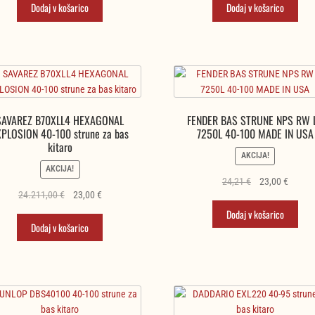
je
je:
je
je:
Dodaj v košarico
Dodaj v košarico
bila:
22,80 €.
bila:
23,00 €
24,00 €.
24,21 €.
SAVAREZ B70XLL4 HEXAGONAL
FENDER BAS STRUNE NPS RW 
XPLOSION 40-100 strune za bas
7250L 40-100 MADE IN USA
kitaro
AKCIJA!
AKCIJA!
Izvirna
Trenut
24,21
€
23,00
€
Izvirna
Trenutna
24.211,00
€
23,00
€
cena
cena
cena
cena
je
je:
Dodaj v košarico
je
je:
Dodaj v košarico
bila:
23,00 €
bila:
23,00 €.
24,21 €.
24.211,00 €.