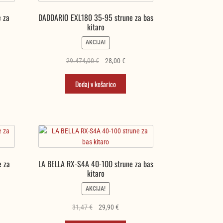
 za
DADDARIO EXL180 35-95 strune za bas
kitaro
AKCIJA!
na
Izvirna
Trenutna
29.474,00
€
28,00
€
cena
cena
je
je:
Dodaj v košarico
.
bila:
28,00 €.
29.474,00 €.
 za
LA BELLA RX-S4A 40-100 strune za bas
kitaro
AKCIJA!
utna
Izvirna
Trenutna
31,47
€
29,90
€
a
cena
cena