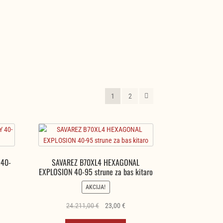
1
2
 40-
SAVAREZ B70XL4 HEXAGONAL
EXPLOSION 40-95 strune za bas kitaro
AKCIJA!
na
Izvirna
Trenutna
24.211,00
€
23,00
€
cena
cena