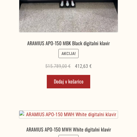
ARAMIUS APO-150 MBK Black digitalni klavir
AKCIJA!
Izvirna
Trenutna
515.789,00
€
412,63
€
cena
cena
Dodaj v košarico
je
je:
bila:
412,63 €.
515.789,00 €.
ARAMIUS APO-150 MWH White digitalni klavir