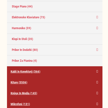
Stage Piano
(44)
Elektronske Klaviature
(73)
Harmonike
(59)
Klopi In Stoli
(20)
Pribor In Dodatki
(80)
Pribor Za Pianina
(4)
Kabli In Konektorji
(366)
Kitare
(3506)
Knjige In Media
(145)
Mikrofoni
(131)