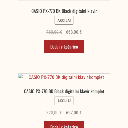
CASIO PX-770 BK Black digitalni klavir
AKCIJA!
Izvirna
Trenutna
780,00
€
663,00
€
cena
cena
Dodaj v košarico
je
je:
bila:
663,00 €.
780,00 €.
CASIO PX-770 BK Black digitalni klavir komplet
AKCIJA!
Izvirna
Trenutna
820,00
€
697,00
€
cena
cena
Dodaj v košarico
je
je: