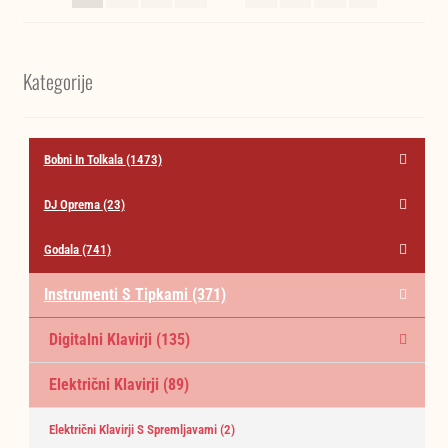
najnižje
do
najvišje
Kategorije
Bobni In Tolkala
(1473)
DJ Oprema
(23)
Godala
(741)
Instrumenti S Tipkami
(371)
Digitalni Klavirji
(135)
Električni Klavirji
(89)
Električni Klavirji S Spremljavami
(2)