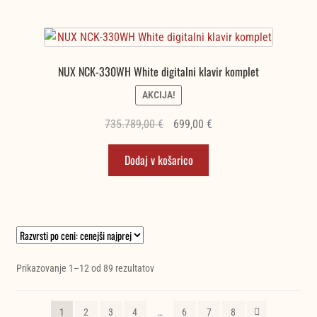
NUX NCK-330WH White digitalni klavir komplet
AKCIJA!
Izvirna
Trenutna
735.789,00
€
699,00
€
cena
cena
Dodaj v košarico
je
je:
bila:
699,00 €.
735.789,00 €.
Razvrščeno
Prikazovanje 1–12 od 89 rezultatov
po
ceni:
1
2
3
4
…
6
7
8
od