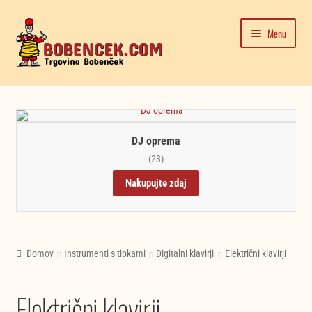
Skip
Skip
Menu
to
to
navigation
content
Domača stran
Expand
Moj račun
child
DJ oprema
menu
Trgovina
(23)
Nakupujte zdaj
Novice in testi glasbil
Domov
Instrumenti s tipkami
Digitalni klavirji
Električni klavirji
Električni klavirji