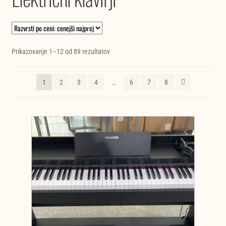
Razvrščeno
Prikazovanje 1–12 od 89 rezultatov
po
ceni:
1
2
3
4
…
6
7
8
od
najnižje
do
najvišje