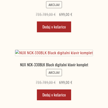
AKCIJA!
Izvirna
Trenutna
735.789,00
€
699,00
€
cena
cena
Dodaj v košarico
je
je:
bila:
699,00 €.
735.789,00 €.
NUX NCK-330BLK Black digitalni klavir komplet
AKCIJA!
Izvirna
Trenutna
735.789,00
€
699,00
€
cena
cena
Dodaj v košarico
je
je:
bila:
699,00 €.
735.789,00 €.