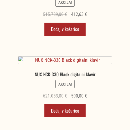
AKCIJA!
Izvirna
Trenutna
515.789,00
€
412,63
€
cena
cena
Dodaj v košarico
je
je:
bila:
412,63 €.
515.789,00 €.
NUX NCK-330 Black digitalni klavir
AKCIJA!
Izvirna
Trenutna
621.053,00
€
590,00
€
cena
cena
Dodaj v košarico
je
je:
bila:
590,00 €.
621.053,00 €.