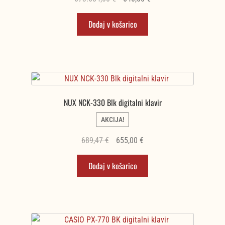
cena
cena
Dodaj v košarico
je
je:
bila:
640,00 €.
673.684,00 €.
NUX NCK-330 Blk digitalni klavir
AKCIJA!
Izvirna
Trenutna
689,47
€
655,00
€
cena
cena
Dodaj v košarico
je
je:
bila:
655,00 €.
689,47 €.