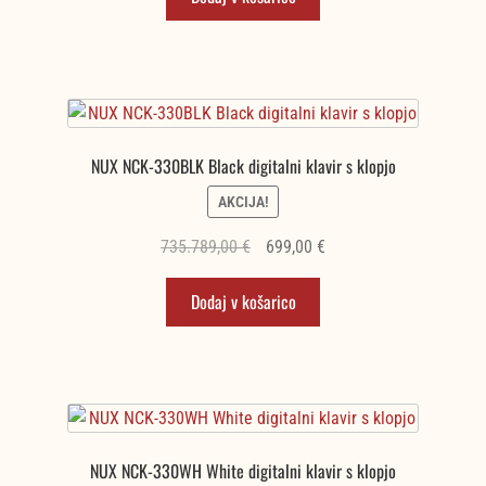
bila:
697,00 €.
820,00 €.
NUX NCK-330BLK Black digitalni klavir s klopjo
AKCIJA!
Izvirna
Trenutna
735.789,00
€
699,00
€
cena
cena
Dodaj v košarico
je
je:
bila:
699,00 €.
735.789,00 €.
NUX NCK-330WH White digitalni klavir s klopjo