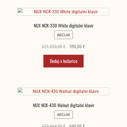
NUX NCK-330 White digitalni klavir
AKCIJA!
Izvirna
Trenutna
621.053,00
€
590,00
€
cena
cena
Dodaj v košarico
je
je:
bila:
590,00 €.
621.053,00 €.
NUX NCK-430 Walnut digitalni klavir
AKCIJA!
Izvirna
Trenutna
673.684,00
€
640,00
€