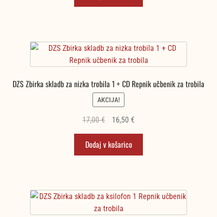
bila:
16,50 €.
17,00 €.
DZS Zbirka skladb za nizka trobila 1 + CD Repnik učbenik za trobila
AKCIJA!
Izvirna
Trenutna
17,00
€
16,50
€
cena
cena
Dodaj v košarico
je
je:
bila:
16,50 €.
17,00 €.