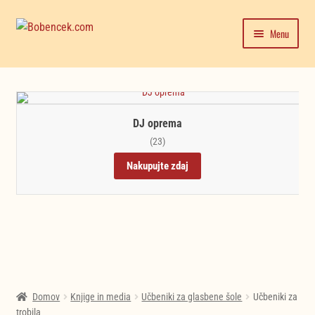
Skip
Skip
Menu
to
to
navigation
content
Domača stran
Expand
Moj račun
child
DJ oprema
menu
Trgovina
(23)
Nakupujte zdaj
Novice in testi glasbil
Domov
Knjige in media
Učbeniki za glasbene šole
Učbeniki za
trobila