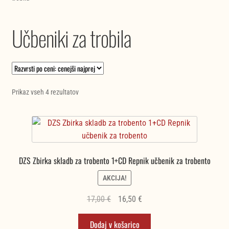
Učbeniki za trobila
Razvrščeno
Prikaz vseh 4 rezultatov
po
ceni:
od
najnižje
do
DZS Zbirka skladb za trobento 1+CD Repnik učbenik za trobento
najvišje
AKCIJA!
Izvirna
Trenutna
17,00
€
16,50
€
cena
cena
Dodaj v košarico
je
je: