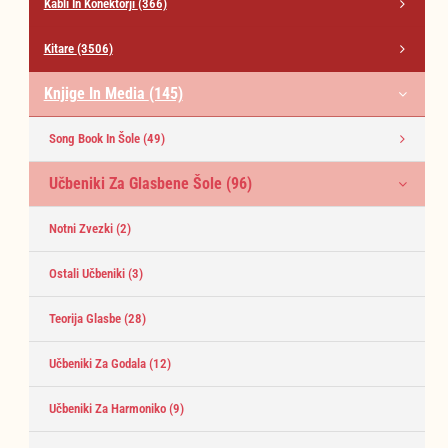
Kabli In Konektorji
(366)
Kitare
(3506)
Knjige In Media
(145)
Song Book In Šole
(49)
Učbeniki Za Glasbene Šole
(96)
Notni Zvezki
(2)
Ostali Učbeniki
(3)
Teorija Glasbe
(28)
Učbeniki Za Godala
(12)
Učbeniki Za Harmoniko
(9)