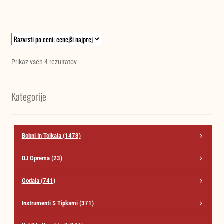
Razvrščeno
Prikaz vseh 4 rezultatov
po
ceni:
Kategorije
od
najnižje
do
najvišje
Bobni In Tolkala
(1473)
DJ Oprema
(23)
Godala
(741)
Instrumenti S Tipkami
(371)