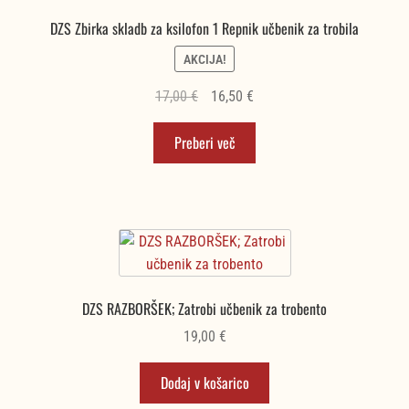
DZS Zbirka skladb za ksilofon 1 Repnik učbenik za trobila
AKCIJA!
Izvirna
Trenutna
17,00
€
16,50
€
cena
cena
Preberi več
je
je:
bila:
16,50 €.
17,00 €.
DZS RAZBORŠEK; Zatrobi učbenik za trobento
19,00
€
Dodaj v košarico