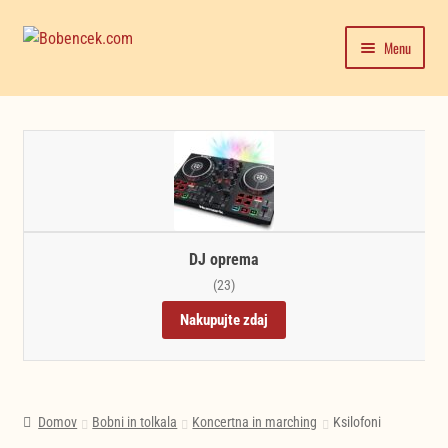
Skip
Skip
Menu
to
to
navigation
content
Domača stran
Expand
Moj račun
child
menu
Trgovina
Novice in testi glasbil
DJ oprema
(23)
Nakupujte zdaj
Domov
Bobni in tolkala
Koncertna in marching
Ksilofoni