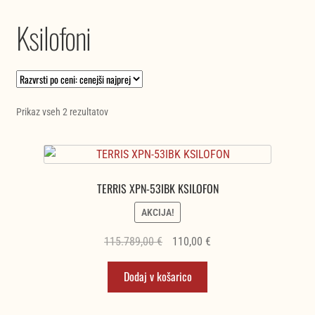
Ksilofoni
Razvrščeno
Prikaz vseh 2 rezultatov
po
ceni:
od
najnižje
TERRIS XPN-53IBK KSILOFON
do
najvišje
AKCIJA!
Izvirna
Trenutna
115.789,00
€
110,00
€
cena
cena
Dodaj v košarico
je
je:
bila:
110,00 €.
115.789,00 €.