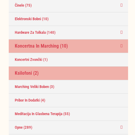
Činele
(75)
Elektronski Bobni
(10)
Hardware Za Tolkala
(140)
Koncertna In Marching
(10)
Koncertni Zvončki
(1)
Ksilofoni
(2)
Marching Veliki Boben
(3)
Pribor In Dodatki
(4)
Meditacija In Glasbena Terapija
(55)
Opne
(289)