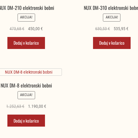
NUX DM-210 elektronski bobni
NUX DM-310 elektronski bobn
AKCIJA!
AKCIJA!
Izvirna
Trenutna
Izvirna
Trenu
473,68
€
450,00
€
630,53
€
535,95
€
cena
cena
cena
cena
je
je:
je
je:
Dodaj v košarico
Dodaj v košarico
bila:
450,00 €.
bila:
535,9
473,68 €.
630,53 €.
NUX DM-8 elektronski bobni
AKCIJA!
Izvirna
Trenutna
1.252,63
€
1.190,00
€
cena
cena
je
je:
Dodaj v košarico
bila:
1.190,00 €.
1.252,63 €.