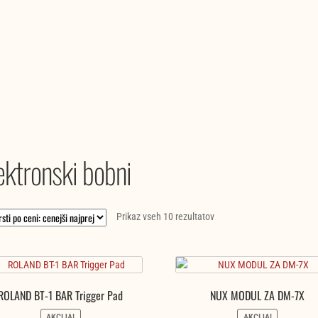
ektronski bobni
Razvrščeno
Prikaz vseh 10 rezultatov
po
ceni:
od
najnižje
ROLAND BT-1 BAR Trigger Pad
NUX MODUL ZA DM-7X
do
najvišje
AKCIJA!
AKCIJA!