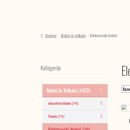
Domov
Bobni in tolkala
Elektronski bobni
El
Kategorije
Bobni In Tolkala
(1473)
Akustični Bobni
(74)
Činele
(75)
Elektronski Bobni
(10)