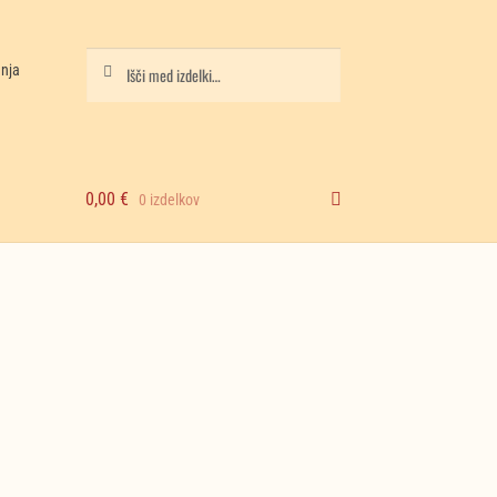
Iskanje
Išči:
anja
0,00
€
0 izdelkov