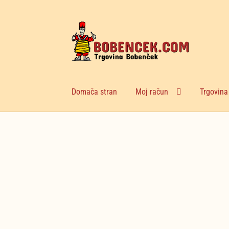
Skip
Skip
to
to
navigation
content
Domača stran
Moj račun
Trgovina