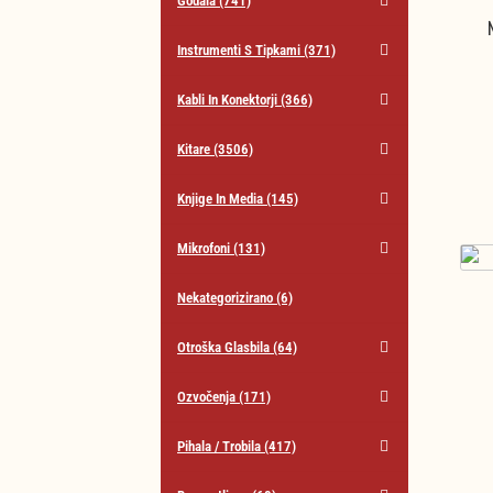
Godala
(741)
Instrumenti S Tipkami
(371)
Kabli In Konektorji
(366)
Kitare
(3506)
Knjige In Media
(145)
Mikrofoni
(131)
Nekategorizirano
(6)
Otroška Glasbila
(64)
Ozvočenja
(171)
Pihala / Trobila
(417)