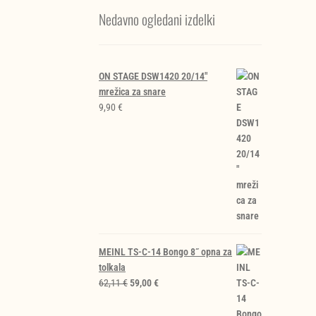
Nedavno ogledani izdelki
ON STAGE DSW1420 20/14"
mrežica za snare
9,90
€
MEINL TS-C-14 Bongo 8˝ opna za
tolkala
Izvirna
Trenutna
62,11
€
59,00
€
cena
cena
je
je: