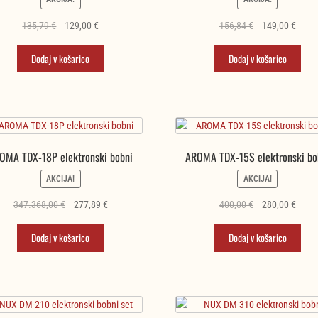
Izvirna
Trenutna
Izvirna
Trenu
135,79
€
129,00
€
156,84
€
149,00
€
cena
cena
cena
cena
je
je:
je
je:
Dodaj v košarico
Dodaj v košarico
bila:
129,00 €.
bila:
149,0
135,79 €.
156,84 €.
OMA TDX-18P elektronski bobni
AROMA TDX-15S elektronski bo
AKCIJA!
AKCIJA!
Izvirna
Trenutna
Izvirna
Trenu
347.368,00
€
277,89
€
400,00
€
280,00
€
cena
cena
cena
cena
je
je:
je
je:
Dodaj v košarico
Dodaj v košarico
bila:
277,89 €.
bila:
280,0
347.368,00 €.
400,00 €.