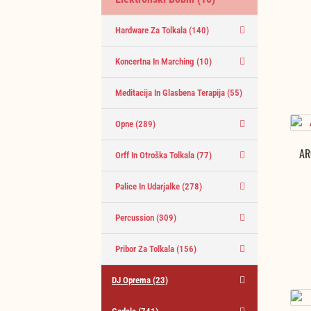
Hardware Za Tolkala
(140)
Koncertna In Marching
(10)
Meditacija In Glasbena Terapija
(55)
Opne
(289)
AR
Orff In Otroška Tolkala
(77)
Palice In Udarjalke
(278)
Percussion
(309)
Pribor Za Tolkala
(156)
DJ Oprema
(23)