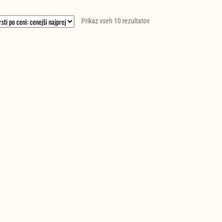
Razvrščeno
Prikaz vseh 10 rezultatov
po
ceni:
od
najnižje
do
najvišje