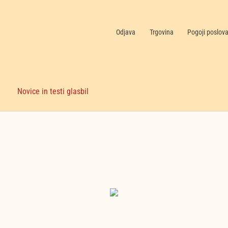
Odjava
Trgovina
Pogoji poslov
Novice in testi glasbil
Nekategorizirano
(6)
Nakupujte zdaj