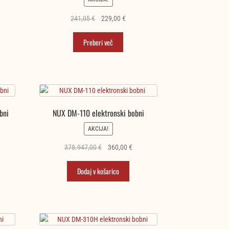
tna
Izvirna
Trenutna
241,05
€
229,00
€
cena
cena
je
je:
Preberi več
0 €.
bila:
229,00 €.
241,05 €.
bni
NUX DM-110 elektronski bobni
AKCIJA!
tna
Izvirna
Trenutna
378.947,00
€
360,00
€
cena
cena
je
je:
Dodaj v košarico
0 €.
bila:
360,00 €.
378.947,00 €.