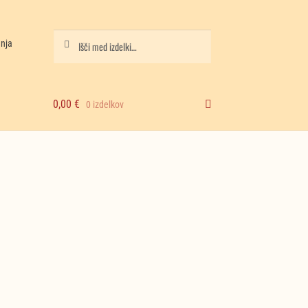
Iskanje
Išči:
anja
0,00
€
0 izdelkov