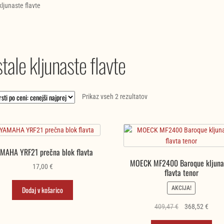
kljunaste flavte
tale kljunaste flavte
Razvrščeno
Prikaz vseh 2 rezultatov
po
ceni:
od
najnižje
MAHA YRF21 prečna blok flavta
do
MOECK MF2400 Baroque kljuna
najvišje
17,00
€
flavta tenor
AKCIJA!
Dodaj v košarico
Izvirna
Trenu
409,47
€
368,52
€
cena
cena