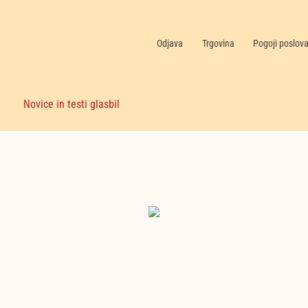
Odjava
Trgovina
Pogoji poslov
Novice in testi glasbil
Nekategorizirano
(6)
Nakupujte zdaj