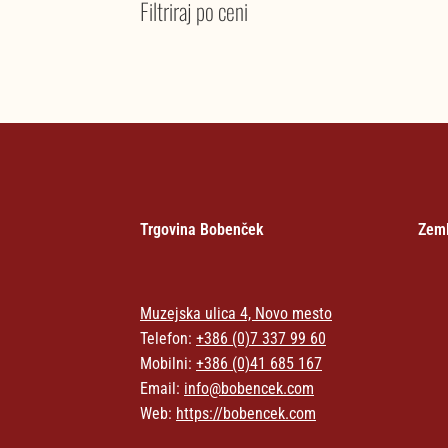
Filtriraj po ceni
Trgovina Bobenček
Zeml
Muzejska ulica 4, Novo mesto
Telefon:
+386 (0)7 337 99 60
Mobilni:
+386 (0)41 685 167
Email:
info@bobencek.com
Web:
https://bobencek.com