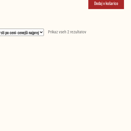
je
je:
Dodaj v košarico
bila:
368,5
409,47 €.
Razvrščeno
Prikaz vseh 2 rezultatov
po
ceni:
od
najnižje
do
najvišje