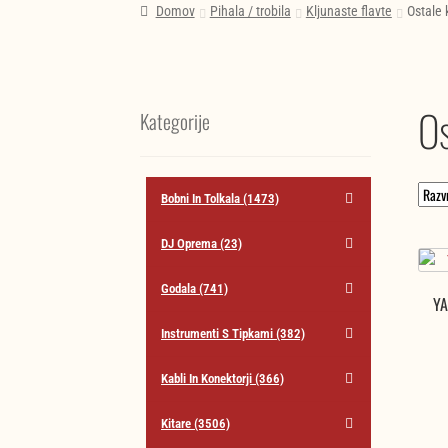
Domov
Pihala / trobila
Kljunaste flavte
Ostale 
Os
Kategorije
Bobni In Tolkala
(1473)
DJ Oprema
(23)
Godala
(741)
YA
Instrumenti S Tipkami
(382)
Kabli In Konektorji
(366)
Kitare
(3506)