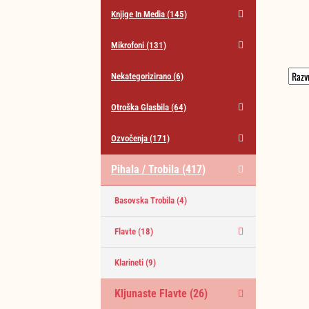
Knjige In Media
(145)
Mikrofoni
(131)
Nekategorizirano
(6)
Otroška Glasbila
(64)
Ozvočenja
(171)
Pihala / Trobila
(417)
Basovska Trobila
(4)
Flavte
(18)
Klarineti
(9)
Kljunaste Flavte
(26)