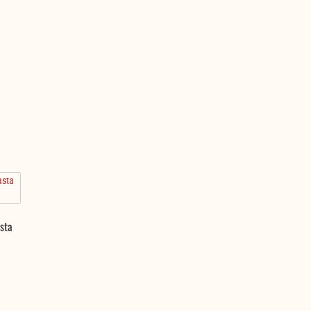
sta
tna