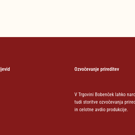
jevid
Ozvočevanje prireditev
V Trgovini Bobenček lahko naro
tudi storitve ozvočevanja prire
in celotne avdio produkcije.