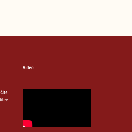
Video
čite
ditev