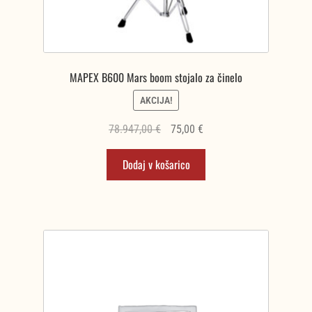
MAPEX B600 Mars boom stojalo za činelo
AKCIJA!
Izvirna
Trenutna
78.947,00
€
75,00
€
cena
cena
Dodaj v košarico
je
je:
bila:
75,00 €.
78.947,00 €.