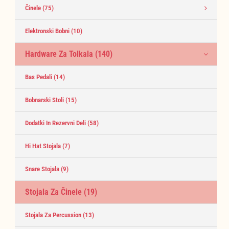
Činele
(75)
Elektronski Bobni
(10)
Hardware Za Tolkala
(140)
Bas Pedali
(14)
Bobnarski Stoli
(15)
Dodatki In Rezervni Deli
(58)
Hi Hat Stojala
(7)
Snare Stojala
(9)
Stojala Za Činele
(19)
Stojala Za Percussion
(13)