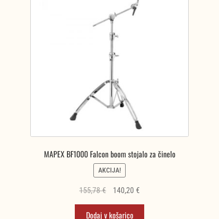
MAPEX BF1000 Falcon boom stojalo za činelo
AKCIJA!
Izvirna
Trenutna
155,78
€
140,20
€
cena
cena
Dodaj v košarico
je
je: