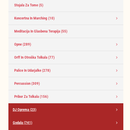
Stojala Za Tome
(5)
Koncertna In Marching
(10)
Meditacija In Glasbena Terapija
(55)
Opne
(289)
Orff In Otroška Tolkala
(77)
Palice In Udarjalke
(278)
Percussion
(309)
Pribor Za Tolkala
(156)
DJ Oprema
(23)
Godala
(741)