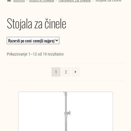
Domov
Bobni in tolkala
Hardware za tolkala
Stojala za činele
Stojala za činele
Razvrščeno
Prikazovanje 1–12 od 19 rezultatov
po
ceni:
1
2
od
najnižje
do
najvišje