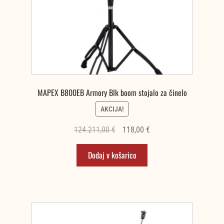
MAPEX B800EB Armory Blk boom stojalo za činelo
AKCIJA!
Izvirna
Trenutna
124.211,00
€
118,00
€
cena
cena
Dodaj v košarico
je
je:
bila:
118,00 €.
124.211,00 €.