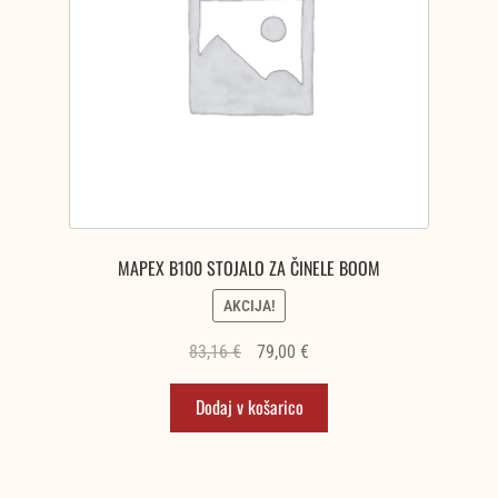
MAPEX B100 STOJALO ZA ČINELE BOOM
AKCIJA!
Izvirna
Trenutna
83,16
€
79,00
€
cena
cena
Dodaj v košarico
je
je:
bila:
79,00 €.
83,16 €.