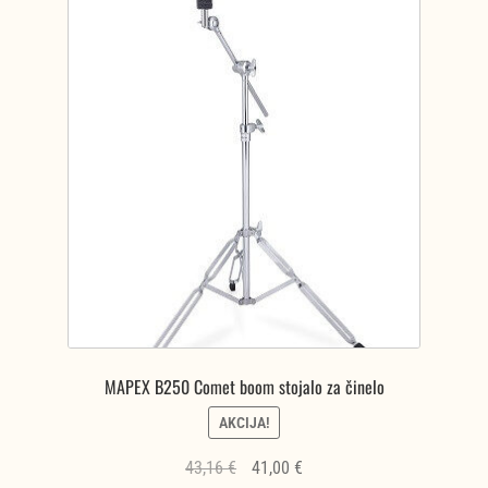
MAPEX B250 Comet boom stojalo za činelo
AKCIJA!
Izvirna
Trenutna
43,16
€
41,00
€