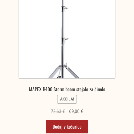
MAPEX B400 Storm boom stojalo za činelo
AKCIJA!
Izvirna
Trenutna
72,63
€
69,00
€
cena
cena
Dodaj v košarico
je
je:
bila:
69,00 €.