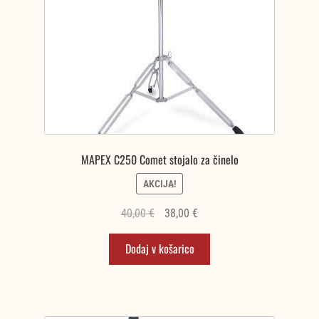
MAPEX C250 Comet stojalo za činelo
AKCIJA!
Izvirna
Trenutna
40,00
€
38,00
€
cena
cena
Dodaj v košarico
je
je:
bila:
38,00 €.
40,00 €.