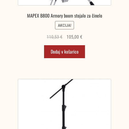
MAPEX B800 Armory boom stojalo za činelo
AKCIJA!
Izvirna
Trenutna
110,53
€
105,00
€
cena
cena
Dodaj v košarico
je
je:
bila:
105,00 €.
110,53 €.