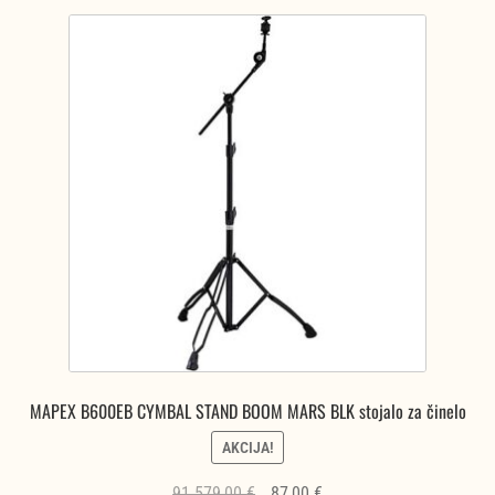
MAPEX B600EB CYMBAL STAND BOOM MARS BLK stojalo za činelo
AKCIJA!
Izvirna
Trenutna
91.579,00
€
87,00
€