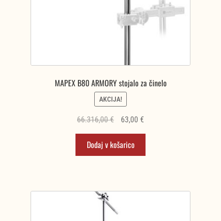
MAPEX B80 ARMORY stojalo za činelo
AKCIJA!
Izvirna
Trenutna
66.316,00
€
63,00
€
cena
cena
Dodaj v košarico
je
je:
bila:
63,00 €.
66.316,00 €.