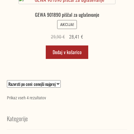
GEWA 901890 piščal za uglaševanje
AKCIJA!
Izvirna
Trenutna
29,90
€
28,41
€
cena
cena
Dodaj v košarico
je
je:
bila:
28,41 €.
29,90 €.
Razvrščeno
Prikaz vseh 4 rezultatov
po
ceni:
Kategorije
od
najnižje
do