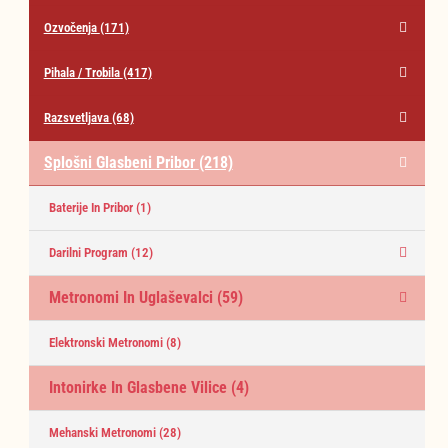
Ozvočenja
(171)
Pihala / Trobila
(417)
Razsvetljava
(68)
Splošni Glasbeni Pribor
(218)
Baterije In Pribor
(1)
Darilni Program
(12)
Metronomi In Uglaševalci
(59)
Elektronski Metronomi
(8)
Intonirke In Glasbene Vilice
(4)
Mehanski Metronomi
(28)