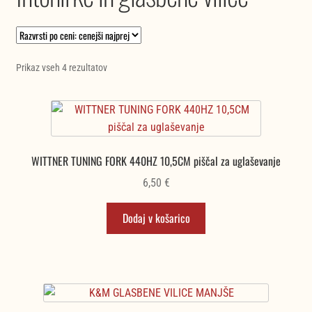
Razvrščeno
Prikaz vseh 4 rezultatov
po
ceni:
od
najnižje
do
WITTNER TUNING FORK 440HZ 10,5CM piščal za uglaševanje
najvišje
6,50
€
Dodaj v košarico