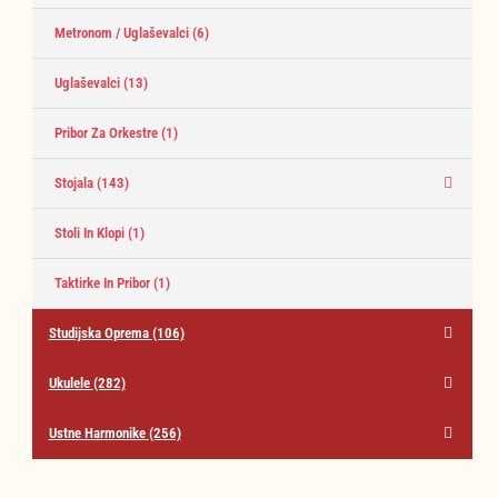
Metronom / Uglaševalci
(6)
Uglaševalci
(13)
Pribor Za Orkestre
(1)
Stojala
(143)
Stoli In Klopi
(1)
Taktirke In Pribor
(1)
Studijska Oprema
(106)
Ukulele
(282)
Ustne Harmonike
(256)