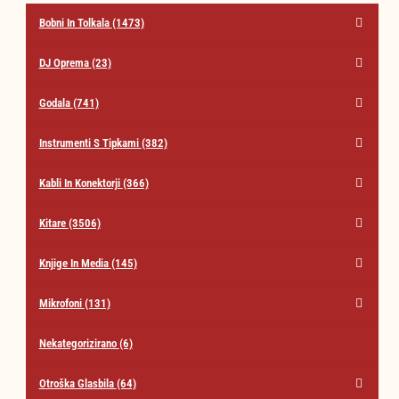
najvišje
Bobni In Tolkala
(1473)
DJ Oprema
(23)
Godala
(741)
Instrumenti S Tipkami
(382)
Kabli In Konektorji
(366)
Kitare
(3506)
Knjige In Media
(145)
Mikrofoni
(131)
Nekategorizirano
(6)
Otroška Glasbila
(64)