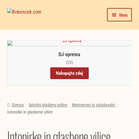
Skip
Skip
Menu
to
to
navigation
content
Domača stran
Expand
Moj račun
child
DJ oprema
menu
Trgovina
(23)
Nakupujte zdaj
Novice in testi glasbil
Domov
Splošni glasbeni pribor
Metronomi in uglaševalci
Intonirke in glasbene vilice
Intonirke in glasbene vilice