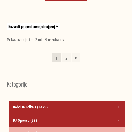
Razvrščeno
Prikazovanje 1–12 od 19 rezultatov
po
ceni:
1
2
od
najnižje
do
najvišje
Kategorije
Bobni In Tolkala
(1473)
DJ Oprema
(23)