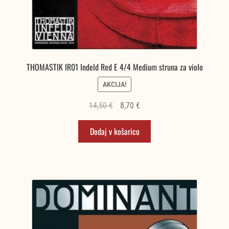
THOMASTIK IR01 Indeld Red E 4/4 Medium struna za violo
AKCIJA!
Izvirna
Trenutna
14,50
€
8,70
€
cena
cena
Dodaj v košarico
je
je:
bila:
8,70 €.
14,50 €.