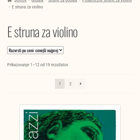
Domov
Godala
Strune za godala
Posamezne strune za violino
E struna za violino
E struna za violino
Razvrščeno
Prikazovanje 1–12 od 19 rezultatov
po
ceni:
1
2
od
najnižje
do
najvišje