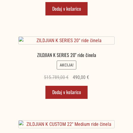
cena
cena
Dodaj v košarico
je
je:
bila:
466,45 €.
491,00 €.
ZILDJIAN K SERIES 20" ride činela
AKCIJA!
Izvirna
Trenutna
515.789,00
€
490,00
€
cena
cena
Dodaj v košarico
je
je:
bila:
490,00 €.
515.789,00 €.