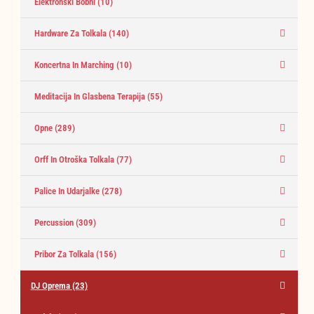
Elektronski Bobni
(10)
Hardware Za Tolkala
(140)
Koncertna In Marching
(10)
Meditacija In Glasbena Terapija
(55)
Opne
(289)
Orff In Otroška Tolkala
(77)
Palice In Udarjalke
(278)
Percussion
(309)
Pribor Za Tolkala
(156)
DJ Oprema
(23)