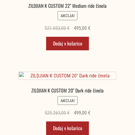
ZILDJIAN K CUSTOM 22" Medium ride činela
AKCIJA!
Izvirna
Trenutna
521.053,00
€
495,00
€
cena
cena
Dodaj v košarico
je
je:
bila:
495,00 €.
521.053,00 €.
ZILDJIAN K CUSTOM 20" Dark ride činela
AKCIJA!
Izvirna
Trenutna
525.263,00
€
499,00
€
cena
cena
Dodaj v košarico
je
je: