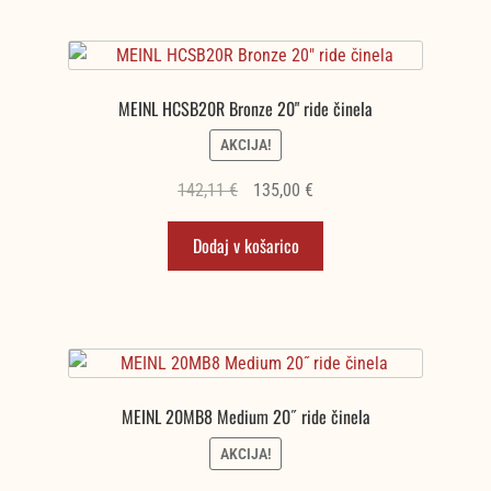
MEINL HCSB20R Bronze 20" ride činela
AKCIJA!
Izvirna
Trenutna
142,11
€
135,00
€
cena
cena
Dodaj v košarico
je
je:
bila:
135,00 €.
142,11 €.
MEINL 20MB8 Medium 20˝ ride činela
AKCIJA!