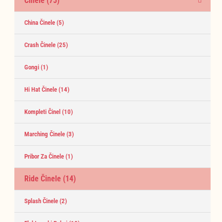
Činele
(75)
China Činele
(5)
Crash Činele
(25)
Gongi
(1)
Hi Hat Činele
(14)
Kompleti Činel
(10)
Marching Činele
(3)
Pribor Za Činele
(1)
Ride Činele
(14)
Splash Činele
(2)