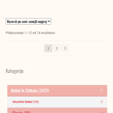
bila:
499,00 €.
525.263,00 €.
Razvrščeno
Prikazovanje 1–12 od 14 rezultatov
po
ceni:
1
2
od
najnižje
do
najvišje
Kategorije
Bobni In Tolkala
(1473)
Akustični Bobni
(74)