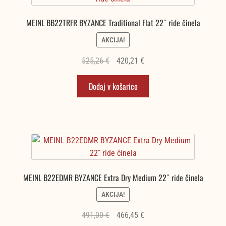
MEINL BB22TRFR BYZANCE Traditional Flat 22˝ ride činela
AKCIJA!
Izvirna
Trenutna
525,26
€
420,21
€
cena
cena
Dodaj v košarico
je
je:
bila:
420,21 €.
525,26 €.
MEINL B22EDMR BYZANCE Extra Dry Medium 22˝ ride činela
AKCIJA!
Izvirna
Trenutna
491,00
€
466,45
€