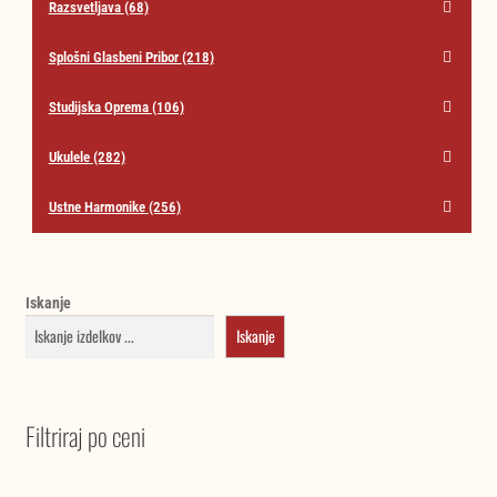
Razsvetljava
(68)
Splošni Glasbeni Pribor
(218)
Studijska Oprema
(106)
Ukulele
(282)
Ustne Harmonike
(256)
Iskanje
Iskanje
Filtriraj po ceni