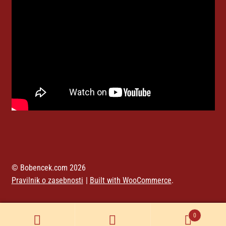
© Bobencek.com 2026
Pravilnik o zasebnosti
Built with WooCommerce
.
0
Iskanje
Išči: