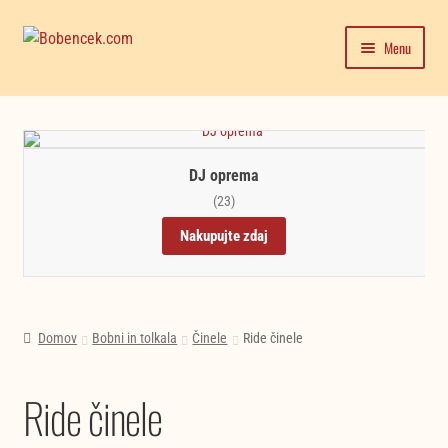
Skip
Skip
Menu
to
to
navigation
content
Domača stran
Expand
Moj račun
child
DJ oprema
menu
Trgovina
(23)
Nakupujte zdaj
Novice in testi glasbil
Domov
Bobni in tolkala
Činele
Ride činele
Ride činele