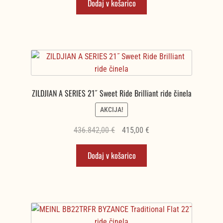
Dodaj v košarico
je
je:
bila:
219,47 €.
292,63 €.
ZILDJIAN A SERIES 21˝ Sweet Ride Brilliant ride činela
AKCIJA!
Izvirna
Trenutna
436.842,00
€
415,00
€
cena
cena
Dodaj v košarico
je
je:
bila:
415,00 €.
436.842,00 €.