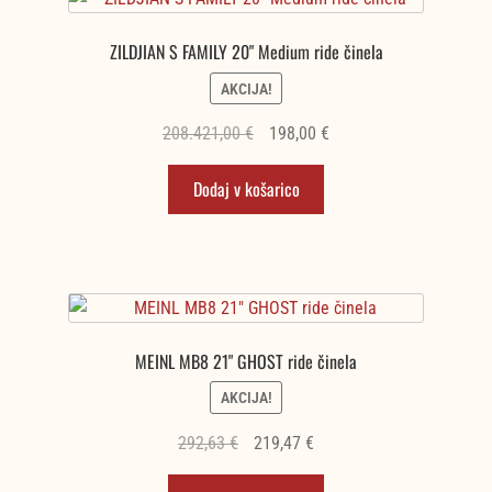
ZILDJIAN S FAMILY 20" Medium ride činela
AKCIJA!
Izvirna
Trenutna
208.421,00
€
198,00
€
cena
cena
Dodaj v košarico
je
je:
bila:
198,00 €.
208.421,00 €.
MEINL MB8 21" GHOST ride činela
AKCIJA!
Izvirna
Trenutna
292,63
€
219,47
€
cena
cena