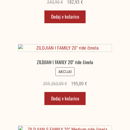
Izvirna
Trenutna
243,90
€
182,93
€
cena
cena
Dodaj v košarico
je
je:
bila:
182,93 €.
243,90 €.
ZILDJIAN I FAMILY 20" ride činela
AKCIJA!
Izvirna
Trenutna
205.263,00
€
195,00
€
cena
cena
Dodaj v košarico
je
je:
bila:
195,00 €.
205.263,00 €.