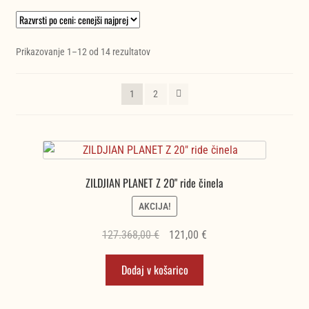
Razvrščeno
Prikazovanje 1–12 od 14 rezultatov
po
ceni:
1
2
od
najnižje
do
najvišje
ZILDJIAN PLANET Z 20" ride činela
AKCIJA!
Izvirna
Trenutna
127.368,00
€
121,00
€
cena
cena
Dodaj v košarico
je
je:
bila:
121,00 €.
127.368,00 €.