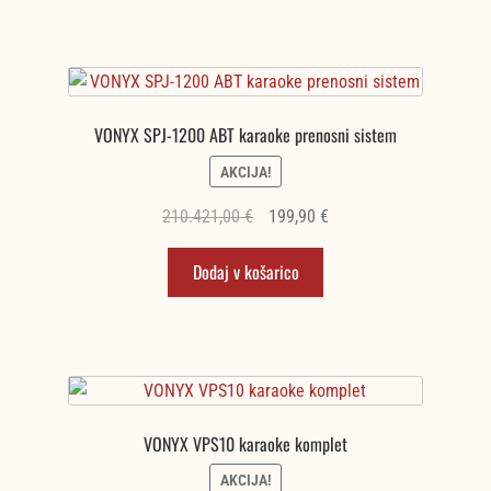
205.263,00 €.
VONYX SPJ-1200 ABT karaoke prenosni sistem
AKCIJA!
Izvirna
Trenutna
210.421,00
€
199,90
€
cena
cena
Dodaj v košarico
je
je:
bila:
199,90 €.
210.421,00 €.
VONYX VPS10 karaoke komplet
AKCIJA!