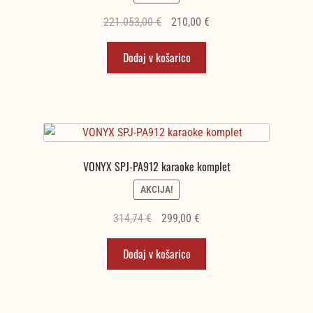
Izvirna
Trenutna
221.053,00
€
210,00
€
cena
cena
Dodaj v košarico
je
je:
bila:
210,00 €.
221.053,00 €.
VONYX SPJ-PA912 karaoke komplet
AKCIJA!
Izvirna
Trenutna
314,74
€
299,00
€
cena
cena
Dodaj v košarico
je
je:
bila:
299,00 €.
314,74 €.