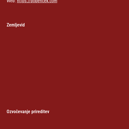
Web:
https://bobencek.com
Zemljevid
Ozvočevanje prireditev