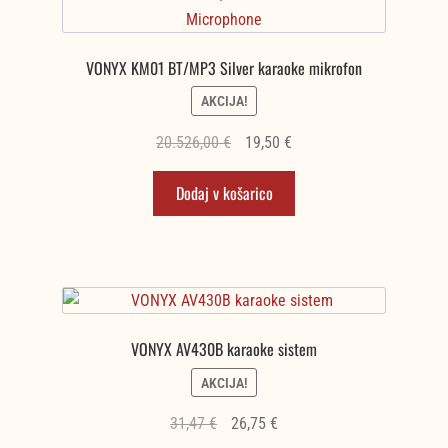
VONYX KM01 BT/MP3 Silver karaoke mikrofon
AKCIJA!
Izvirna
Trenutna
20.526,00
€
19,50
€
cena
cena
Dodaj v košarico
je
je:
bila:
19,50 €.
20.526,00 €.
VONYX AV430B karaoke sistem
AKCIJA!
Izvirna
Trenutna
31,47
€
26,75
€
cena
cena