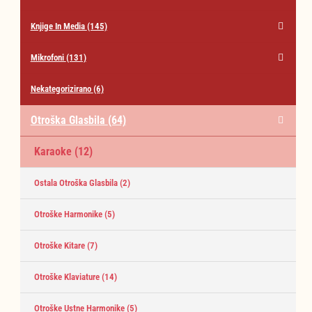
Knjige In Media
(145)
Mikrofoni
(131)
Nekategorizirano
(6)
Otroška Glasbila
(64)
Karaoke
(12)
Ostala Otroška Glasbila
(2)
Otroške Harmonike
(5)
Otroške Kitare
(7)
Otroške Klaviature
(14)
Otroške Ustne Harmonike
(5)