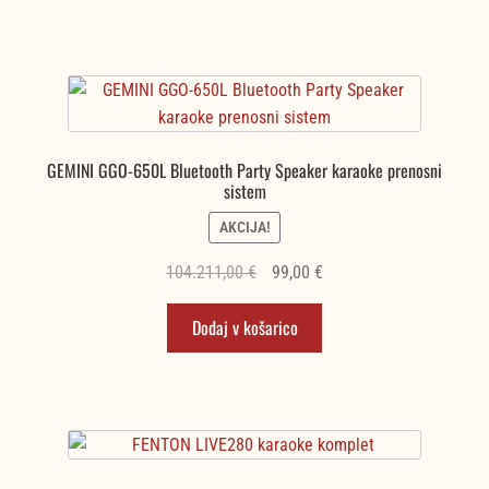
94,68 €.
GEMINI GGO-650L Bluetooth Party Speaker karaoke prenosni
sistem
AKCIJA!
Izvirna
Trenutna
104.211,00
€
99,00
€
cena
cena
Dodaj v košarico
je
je:
bila:
99,00 €.
104.211,00 €.