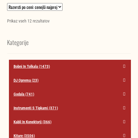
Razvrščeno
Prikaz vseh 12 rezultatov
po
ceni:
Kategorije
od
najnižje
do
najvišje
Bobni In Tolkala
(1473)
DJ Oprema
(23)
Godala
(741)
Instrumenti S Tipkami
(371)
Kabli In Konektorji
(366)
Kitare
(3506)