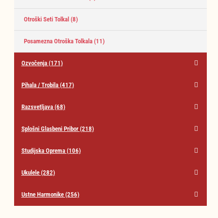
Otroški Seti Tolkal
(8)
Posamezna Otroška Tolkala
(11)
Ozvočenja
(171)
Pihala / Trobila
(417)
Razsvetljava
(68)
Splošni Glasbeni Pribor
(218)
Studijska Oprema
(106)
Ukulele
(282)
Ustne Harmonike
(256)