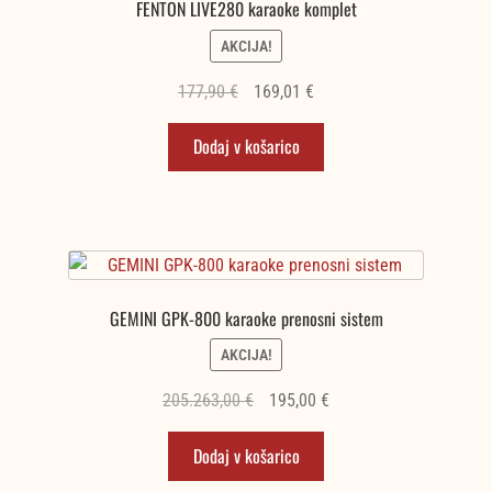
FENTON LIVE280 karaoke komplet
AKCIJA!
Izvirna
Trenutna
177,90
€
169,01
€
cena
cena
Dodaj v košarico
je
je:
bila:
169,01 €.
177,90 €.
GEMINI GPK-800 karaoke prenosni sistem
AKCIJA!
Izvirna
Trenutna
205.263,00
€
195,00
€
cena
cena
Dodaj v košarico
je
je:
bila:
195,00 €.