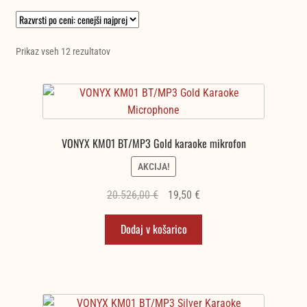
Razvrščeno
Prikaz vseh 12 rezultatov
po
ceni:
od
najnižje
do
VONYX KM01 BT/MP3 Gold karaoke mikrofon
najvišje
AKCIJA!
Izvirna
Trenutna
20.526,00
€
19,50
€
cena
cena
Dodaj v košarico
je
je:
bila:
19,50 €.
20.526,00 €.