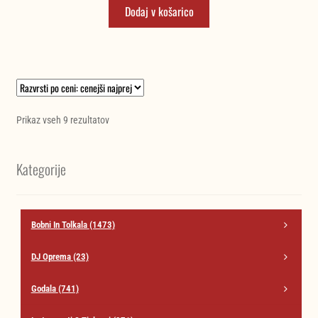
Dodaj v košarico
je
je:
bila:
26,60 €.
28,00 €.
Razvrščeno
Prikaz vseh 9 rezultatov
po
ceni:
Kategorije
od
najnižje
do
najvišje
Bobni In Tolkala
(1473)
DJ Oprema
(23)
Godala
(741)