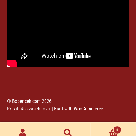
© Bobencek.com 2026
Pravilnik o zasebnosti
Built with WooCommerce
.
0
Iskanje
Išči: