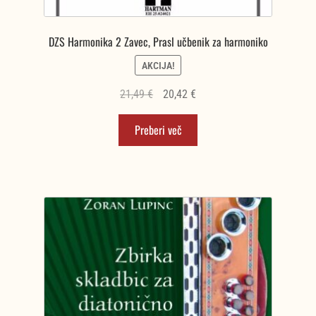
DZS Harmonika 2 Zavec, Prasl učbenik za harmoniko
AKCIJA!
Izvirna
Trenutna
21,49
€
20,42
€
cena
cena
Preberi več
je
je:
bila:
20,42 €.
21,49 €.