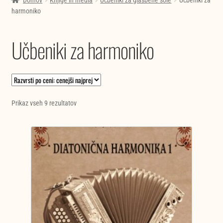
Domov
Knjige in media
Učbeniki za glasbene šole
Učbeniki za
harmoniko
Učbeniki za harmoniko
Razvrščeno
Prikaz vseh 9 rezultatov
po
ceni:
od
najnižje
do
najvišje