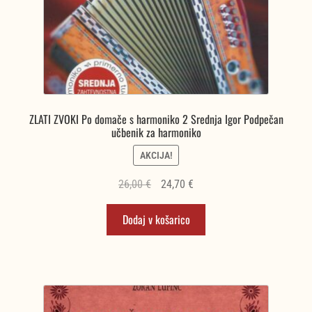
ZLATI ZVOKI Po domače s harmoniko 2 Srednja Igor Podpečan
učbenik za harmoniko
AKCIJA!
Izvirna
Trenutna
26,00
€
24,70
€
cena
cena
Dodaj v košarico
je
je:
bila:
24,70 €.
26,00 €.