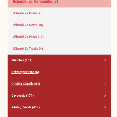
Učbeniki Za Harmoniko
(9)
Učbeniki Za Kitaro
(7)
Učbeniki Za Klavir
(18)
Učbeniki Za Pihala
(10)
Učbeniki Za Trobila
(4)
Mikrofoni
(131)
Nekategorizirano
(6)
Otroška Glasbila
(64)
Ozvočenja
(171)
Pihala / Trobila
(417)