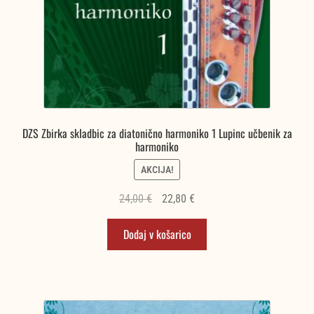
DZS Zbirka skladbic za diatonično harmoniko 1 Lupinc učbenik za
harmoniko
AKCIJA!
Izvirna
Trenutna
24,00
€
22,80
€
cena
cena
Dodaj v košarico
je
je:
bila:
22,80 €.
24,00 €.