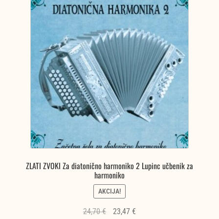
ZLATI ZVOKI Za diatonično harmoniko 2 Lupinc učbenik za
harmoniko
AKCIJA!
Izvirna
Trenutna
24,70
€
23,47
€