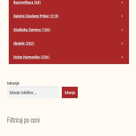
Razsvetljava
(68)
Splošni Glasbeni Pribor
(218)
Studijska Oprema
(106)
Ukulele
(282)
Ustne Harmonike
(256)
Iskanje
Iskanje
Filtriraj po ceni