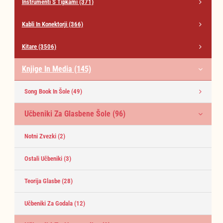
Instrumenti S Tipkami
(371)
Kabli In Konektorji
(366)
Kitare
(3506)
Knjige In Media
(145)
Song Book In Šole
(49)
Učbeniki Za Glasbene Šole
(96)
Notni Zvezki
(2)
Ostali Učbeniki
(3)
Teorija Glasbe
(28)
Učbeniki Za Godala
(12)