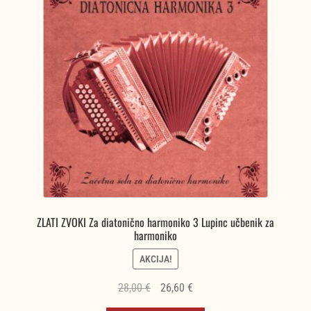
ZLATI ZVOKI Za diatonično harmoniko 3 Lupinc učbenik za
harmoniko
AKCIJA!
Izvirna
Trenutna
28,00
€
26,60
€
cena
cena