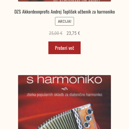
DZS Akkordeonprofis Andrej Toplišek učbenik za harmoniko
AKCIJA!
Izvirna
Trenutna
25,00
€
23,75
€
cena
cena
Preberi več
je
je:
bila:
23,75 €.
25,00 €.