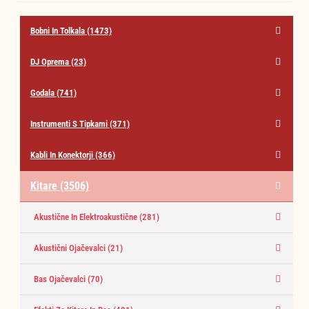
Bobni In Tolkala
(1473)
DJ Oprema
(23)
Godala
(741)
Instrumenti S Tipkami
(371)
Kabli In Konektorji
(366)
Kitare
(3506)
Akustične In Elektroakustične
(281)
Akustični Ojačevalci
(21)
Bas Ojačevalci
(70)