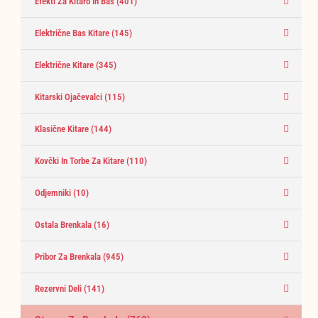
Efekti Za Kitaro In Bas
(401)
Električne Bas Kitare
(145)
Električne Kitare
(345)
Kitarski Ojačevalci
(115)
Klasične Kitare
(144)
Kovčki In Torbe Za Kitare
(110)
Odjemniki
(10)
Ostala Brenkala
(16)
Pribor Za Brenkala
(945)
Rezervni Deli
(141)