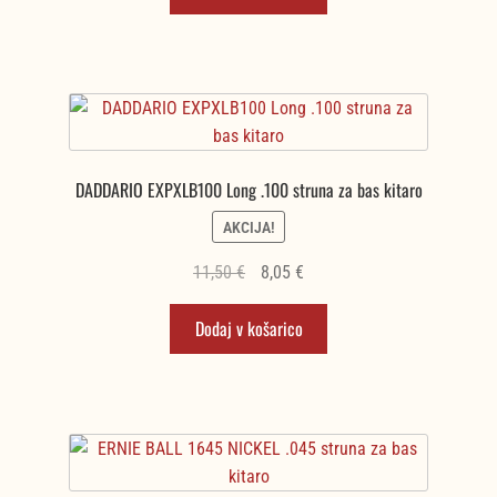
DADDARIO EXPXLB100 Long .100 struna za bas kitaro
AKCIJA!
Izvirna
Trenutna
11,50
€
8,05
€
cena
cena
Dodaj v košarico
je
je:
bila:
8,05 €.
11,50 €.