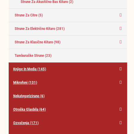
Strune Za Akustično Bas Kitaro
(2)
Strune Za Citre
(5)
Strune Za Električno Kitaro
(281)
Strune Za Klasično Kitaro
(98)
Tamburaške Strune
(23)
Knjige In Media
(145)
Mikrofoni
(131)
Nekategorizirano
(6)
Otroška Glasbila
(64)
Ozvočenja
(171)