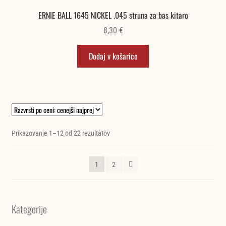
ERNIE BALL 1645 NICKEL .045 struna za bas kitaro
8,30
€
Dodaj v košarico
Razvrščeno
Prikazovanje 1–12 od 22 rezultatov
po
ceni:
1
2
od
najnižje
do
najvišje
Kategorije