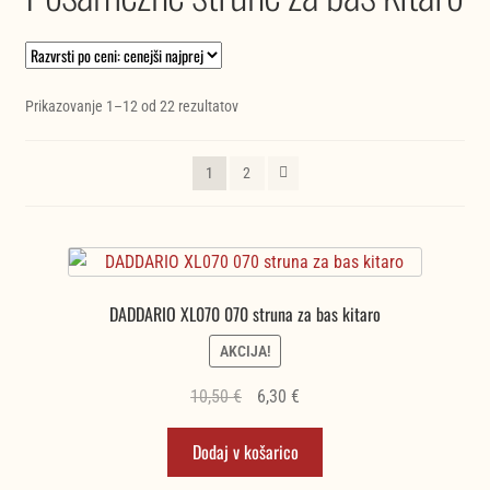
Razvrščeno
Prikazovanje 1–12 od 22 rezultatov
po
ceni:
1
2
od
najnižje
do
najvišje
DADDARIO XL070 070 struna za bas kitaro
AKCIJA!
Izvirna
Trenutna
10,50
€
6,30
€
cena
cena
Dodaj v košarico
je
je:
bila:
6,30 €.