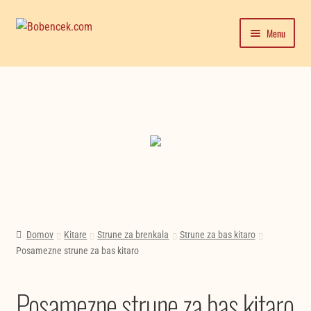
Skip
Skip
Menu
to
to
navigation
content
Domača stran
Expand
Moj račun
Nekategorizirano
child
(6)
menu
Trgovina
Nakupujte zdaj
Novice in testi glasbil
Domov
Kitare
Strune za brenkala
Strune za bas kitaro
Posamezne strune za bas kitaro
Posamezne strune za bas kitaro