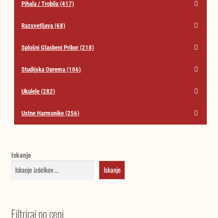
Pihala / Trobila
(417)
Razsvetljava
(68)
Splošni Glasbeni Pribor
(218)
Studijska Oprema
(106)
Ukulele
(282)
Ustne Harmonike
(256)
Iskanje
Iskanje
Filtriraj po ceni