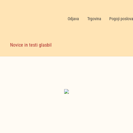
Odjava
Trgovina
Pogoji poslov
Novice in testi glasbil
Nekategorizirano
(6)
Nakupujte zdaj