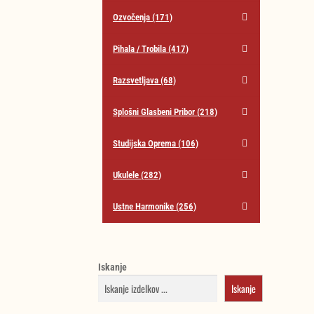
Ozvočenja
(171)
Pihala / Trobila
(417)
Razsvetljava
(68)
Splošni Glasbeni Pribor
(218)
Studijska Oprema
(106)
Ukulele
(282)
Ustne Harmonike
(256)
Iskanje
Iskanje