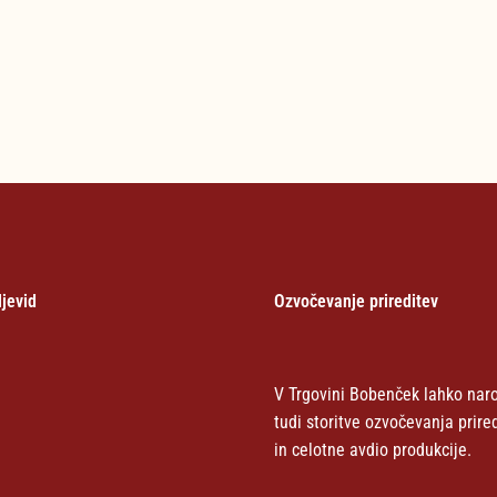
jevid
Ozvočevanje prireditev
V Trgovini Bobenček lahko naro
tudi storitve ozvočevanja prire
in celotne avdio produkcije.