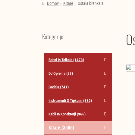
Domov
Kitare
Ostala brenkala
Os
Kategorije
Bobni In Tolkala
(1473)
DJ Oprema
(23)
Godala
(741)
Instrumenti S Tipkami
(382)
Kabli In Konektorji
(366)
Kitare
(3506)