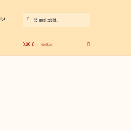
Iskanje
Išči:
anja
0,00
€
0 izdelkov