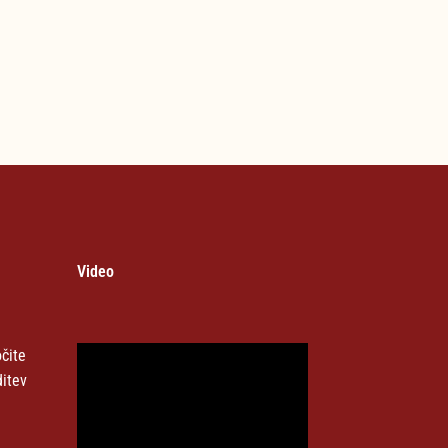
Video
čite
ditev