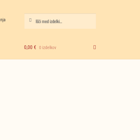
Iskanje
Išči:
anja
0,00
€
0 izdelkov