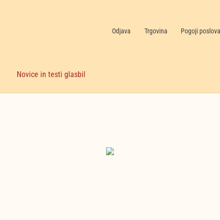
Odjava
Trgovina
Pogoji poslov
Novice in testi glasbil
Nekategorizirano
(6)
Nakupujte zdaj