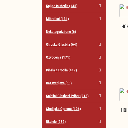
Knjige In Media
(145)
Mikrofoni
(131)
HOH
Nekategorizirano
(6)
Otroška Glasbila
(64)
Ozvočenja
(171)
Pihala / Trobila
(417)
Razsvetljava
(68)
Splošni Glasbeni Pribor
(218)
HOH
Studijska Oprema
(106)
Ukulele
(282)