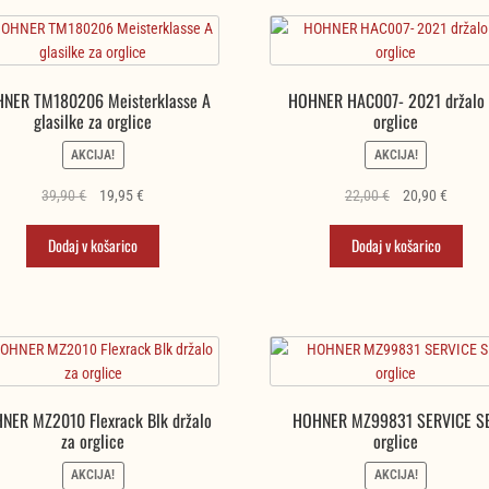
NER TM180206 Meisterklasse A
HOHNER HAC007- 2021 držalo 
glasilke za orglice
orglice
AKCIJA!
AKCIJA!
Izvirna
Trenutna
Izvirna
Trenut
39,90
€
19,95
€
22,00
€
20,90
€
cena
cena
cena
cena
je
je:
je
je:
Dodaj v košarico
Dodaj v košarico
bila:
19,95 €.
bila:
20,90 €
39,90 €.
22,00 €.
NER MZ2010 Flexrack Blk držalo
HOHNER MZ99831 SERVICE S
za orglice
orglice
AKCIJA!
AKCIJA!