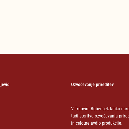
jevid
Ozvočevanje prireditev
V Trgovini Bobenček lahko naro
tudi storitve ozvočevanja prire
in celotne avdio produkcije.