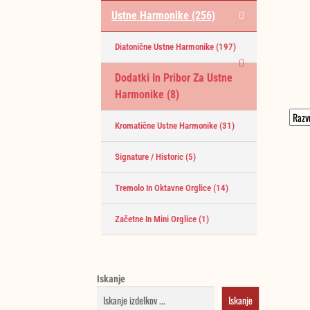
Ustne Harmonike
(256)
Diatonične Ustne Harmonike
(197)
Dodatki In Pribor Za Ustne
Harmonike
(8)
Kromatične Ustne Harmonike
(31)
Signature / Historic
(5)
Tremolo In Oktavne Orglice
(14)
Začetne In Mini Orglice
(1)
Iskanje
Iskanje