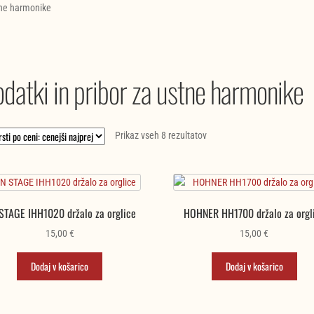
tne harmonike
datki in pribor za ustne harmonike
Razvrščeno
Prikaz vseh 8 rezultatov
po
ceni:
od
najnižje
STAGE IHH1020 držalo za orglice
HOHNER HH1700 držalo za orgl
do
najvišje
15,00
€
15,00
€
Dodaj v košarico
Dodaj v košarico