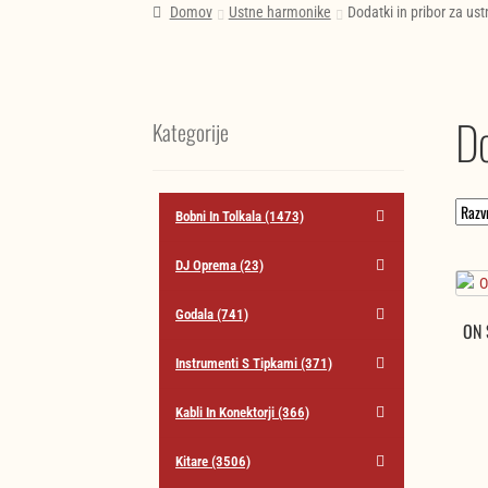
Domov
Ustne harmonike
Dodatki in pribor za us
Do
Kategorije
Bobni In Tolkala
(1473)
DJ Oprema
(23)
Godala
(741)
ON 
Instrumenti S Tipkami
(371)
Kabli In Konektorji
(366)
Kitare
(3506)