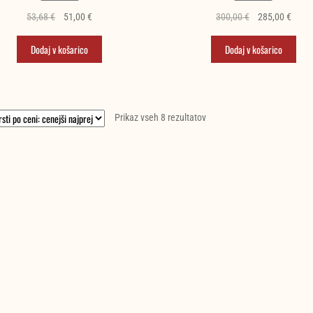
Izvirna
Trenutna
Izvirna
Trenu
53,68
€
51,00
€
300,00
€
285,00
€
cena
cena
cena
cena
je
je:
je
je:
Dodaj v košarico
Dodaj v košarico
bila:
51,00 €.
bila:
285,0
53,68 €.
300,00 €.
Razvrščeno
Prikaz vseh 8 rezultatov
po
ceni:
od
najnižje
do
najvišje