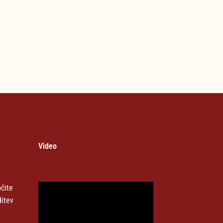
Video
čite
ditev