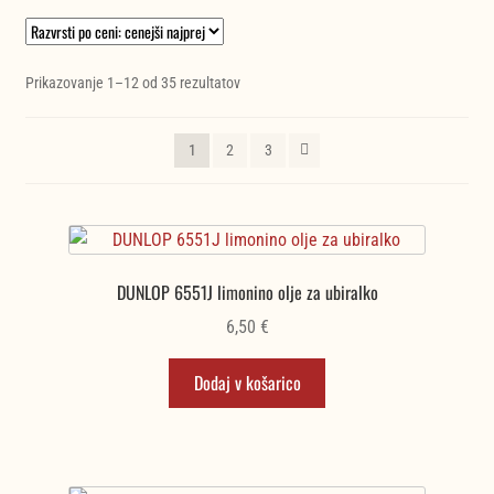
Razvrščeno
Prikazovanje 1–12 od 35 rezultatov
po
ceni:
1
2
3
od
najnižje
do
najvišje
DUNLOP 6551J limonino olje za ubiralko
6,50
€
Dodaj v košarico