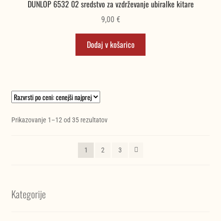
DUNLOP 6532 02 sredstvo za vzdrževanje ubiralke kitare
9,00
€
Dodaj v košarico
Razvrščeno
Prikazovanje 1–12 od 35 rezultatov
po
ceni:
1
2
3
od
najnižje
do
najvišje
Kategorije