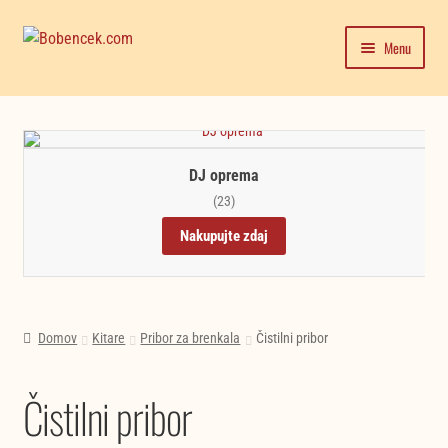
Skip
Skip
Menu
to
to
navigation
content
Domača stran
Expand
Moj račun
child
DJ oprema
menu
Trgovina
(23)
Nakupujte zdaj
Novice in testi glasbil
Domov
Kitare
Pribor za brenkala
Čistilni pribor
Čistilni pribor