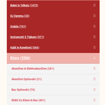
Bobni In Tolkala
(1473)
DJ Oprema
(23)
Godala
(741)
Instrumenti S Tipkami
(371)
Kabli In Konektorji
(366)
Kitare
(3506)
Akustične In Elektroakustične
(281)
Akustični Ojačevalci
(21)
Bas Ojačevalci
(70)
Efekti Za Kitaro In Bas
(401)