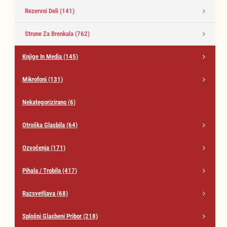
Rezervni Deli
(141)
Strune Za Brenkala
(762)
Knjige In Media
(145)
Mikrofoni
(131)
Nekategorizirano
(6)
Otroška Glasbila
(64)
Ozvočenja
(171)
Pihala / Trobila
(417)
Razsvetljava
(68)
Splošni Glasbeni Pribor
(218)