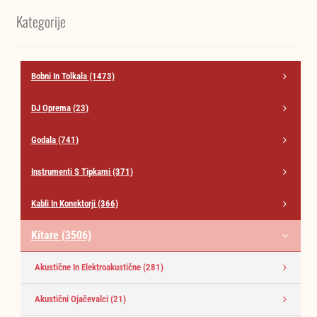
Kategorije
Bobni In Tolkala
(1473)
DJ Oprema
(23)
Godala
(741)
Instrumenti S Tipkami
(371)
Kabli In Konektorji
(366)
Kitare
(3506)
Akustične In Elektroakustične
(281)
Akustični Ojačevalci
(21)