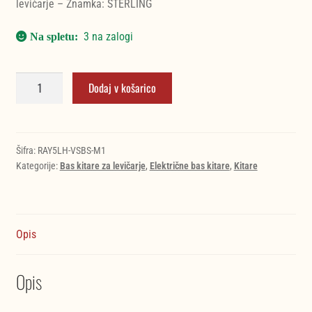
levičarje – Znamka: STERLING
578.947,00 €.
3 na zalogi
STERLING
Dodaj v košarico
STINGRAY
5
LEFT-
HANDED
Šifra:
RAY5LH-VSBS-M1
Kategorije:
Bas kitare za levičarje
,
Električne bas kitare
,
Kitare
Vintage
Sunburst
Satin
5-
Opis
strunska
bas
kitara
Opis
količina