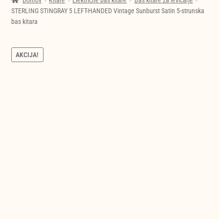
Domov
Kitare
Električne bas kitare
Bas kitare za levičarje
STERLING STINGRAY 5 LEFT-HANDED Vintage Sunburst Satin 5-strunska
bas kitara
AKCIJA!