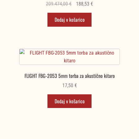
Izvirna
Trenutna
209.474,00
€
188,53
€
cena
cena
Dodaj v košarico
je
je:
bila:
188,53 €.
209.474,00 €.
FLIGHT FBG-2053 5mm torba za akustično kitaro
17,50
€
Dodaj v košarico