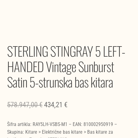
STERLING STINGRAY 5 LEFT-
HANDED Vintage Sunburst
Satin 5-strunska bas kitara
Izvirna
Trenutna
578.947,00
€
434,21
€
cena
cena
Šifra artikla: RAY5LH-VSBS-M1 – EAN: 810002950919 –
je
je:
Skupina: Kitare > Električne bas kitare > Bas kitare za
bila:
434,21 €.