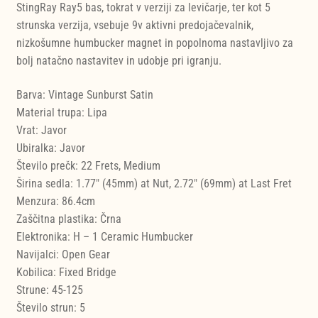
StingRay Ray5 bas, tokrat v verziji za levičarje, ter kot 5
strunska verzija, vsebuje 9v aktivni predojačevalnik,
nizkošumne humbucker magnet in popolnoma nastavljivo za
bolj natačno nastavitev in udobje pri igranju.
Barva: Vintage Sunburst Satin
Material trupa: Lipa
Vrat: Javor
Ubiralka: Javor
Število prečk: 22 Frets, Medium
Širina sedla: 1.77" (45mm) at Nut, 2.72" (69mm) at Last Fret
Menzura: 86.4cm
Zaščitna plastika: Črna
Elektronika: H – 1 Ceramic Humbucker
Navijalci: Open Gear
Kobilica: Fixed Bridge
Strune: 45-125
Število strun: 5