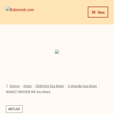
Skip
Skip
Menu
to
to
navigation
content
Domača stran
Expand
Moj račun
Nekategorizirano
child
(6)
menu
Trgovina
Nakupujte zdaj
Novice in testi glasbil
Domov
Kitare
Električne bas kitare
4 strunske bas kitare
IBANEZ SR300EB-WK bas kitara
AKCIJA!