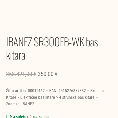
IBANEZ SR300EB-WK bas
kitara
Izvirna
Trenutna
368.421,00
€
350,00
€
cena
cena
Šifra artikla: 00012162 – EAN: 4515276877332 – Skupina:
je
je:
Kitare > Električne bas kitare > 4 strunske bas kitare –
bila:
350,00 €.
Znamka: IBANEZ
368.421,00 €.
1 na zalogi