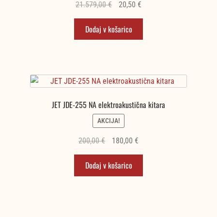
Izvirna
Trenutna
21.579,00
€
20,50
€
cena
cena
Dodaj v košarico
je
je:
bila:
20,50 €.
21.579,00 €.
JET JDE-255 NA elektroakustična kitara
AKCIJA!
Izvirna
Trenutna
200,00
€
180,00
€
cena
cena
Dodaj v košarico
je
je:
bila:
180,00 €.
200,00 €.