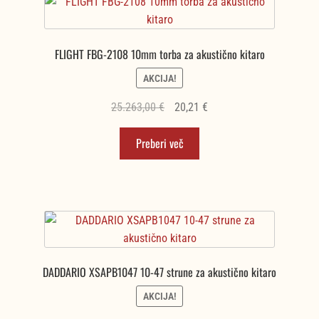
FLIGHT FBG-2108 10mm torba za akustično kitaro
AKCIJA!
Izvirna
Trenutna
25.263,00
€
20,21
€
cena
cena
Preberi več
je
je:
bila:
20,21 €.
25.263,00 €.
DADDARIO XSAPB1047 10-47 strune za akustično kitaro
AKCIJA!