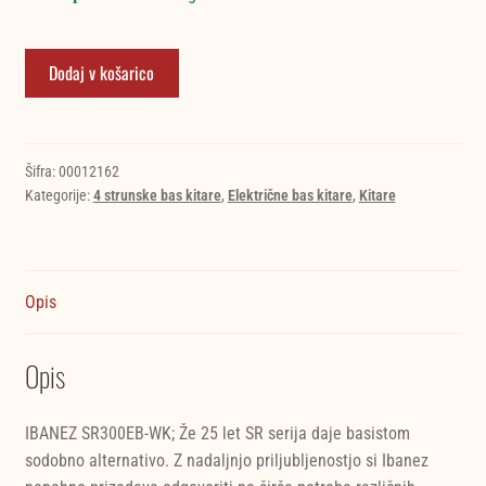
IBANEZ
Dodaj v košarico
SR300EB-
WK
bas
kitara
Šifra:
00012162
Kategorije:
4 strunske bas kitare
,
Električne bas kitare
,
Kitare
količina
Opis
Opis
IBANEZ SR300EB-WK; Že 25 let SR serija daje basistom
sodobno alternativo. Z nadaljnjo priljubljenostjo si Ibanez