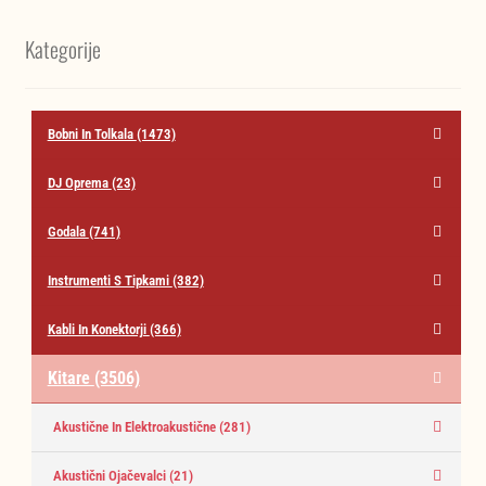
Kategorije
Bobni In Tolkala
(1473)
DJ Oprema
(23)
Godala
(741)
Instrumenti S Tipkami
(382)
Kabli In Konektorji
(366)
Kitare
(3506)
Akustične In Elektroakustične
(281)
Akustični Ojačevalci
(21)