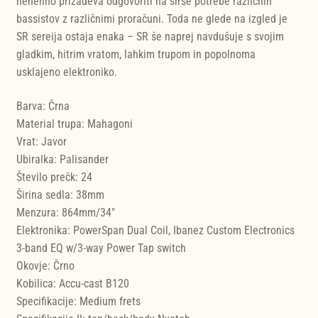
nenehno prizadeva odgovoriti na širše potrebe različnih
bassistov z različnimi proračuni. Toda ne glede na izgled je
SR sereija ostaja enaka – SR še naprej navdušuje s svojim
gladkim, hitrim vratom, lahkim trupom in popolnoma
usklajeno elektroniko.
Barva: Črna
Material trupa: Mahagoni
Vrat: Javor
Ubiralka: Palisander
Število prečk: 24
Širina sedla: 38mm
Menzura: 864mm/34"
Elektronika: PowerSpan Dual Coil, Ibanez Custom Electronics
3-band EQ w/3-way Power Tap switch
Okovje: Črno
Kobilica: Accu-cast B120
Specifikacije: Medium frets