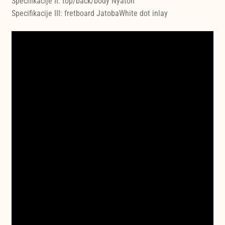
Specifikacije II: top/back/body Nyatoh
Specifikacije III: fretboard JatobaWhite dot inlay