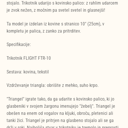
stojalo. Trikotnik udarijo s kovinsko palico: z rahlim udarcem
je zvok nežen, z močnim pa svetel svetel in glasnejši!
Ta model je izdelan iz kovine s stranico 10" (25cm), v
kompletu je palica, z zanko za pritrditev.
Specifikacije:
Trikotnik FLIGHT FTR-10
Sestava: kovina, tekstil
Vzdrževanje triangla: obrišite z mehko, suho krpo.
"Triangel" igrate tako, da ga udarite s kovinsko palico, ki jo
glasbeniki v svojem žargonu imenujejo "žebelj". Triangel je
obešen na enem od vogalov na kljuki, obroču, pletenici ali
tanki žici. Triangel je pritrjen na glasbeno stojalo ali se ga
drži v roki. Najboljša stvar v trikotniku je tremolo in preprosti