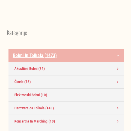
154.736,00 €.
Kategorije
Bobni In Tolkala
(1473)
Akustični Bobni
(74)
Činele
(75)
Elektronski Bobni
(10)
Hardware Za Tolkala
(140)
Koncertna In Marching
(10)