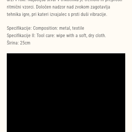
ritmični vzorci. Določen nadzor nad zvokom zagotavlja
tehnika igre, pri kateri izvajalec s prsti duši vibracije.
Specifikacije: Composition: metal, textile
Specifikacije II: Tool care: wipe with a soft, dry cloth.
Širina: 25cm