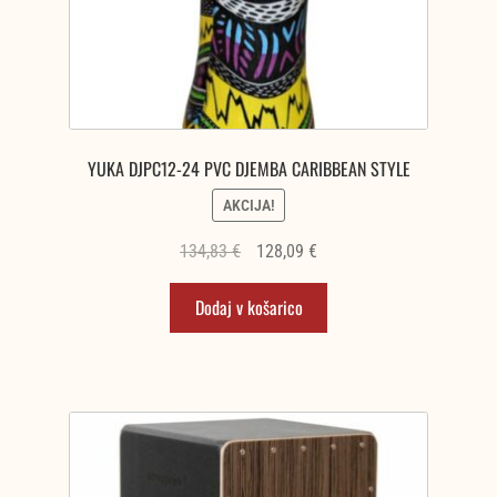
YUKA DJPC12-24 PVC DJEMBA CARIBBEAN STYLE
AKCIJA!
Izvirna
Trenutna
134,83
€
128,09
€
cena
cena
Dodaj v košarico
je
je:
bila:
128,09 €.
134,83 €.