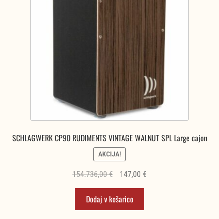
SCHLAGWERK CP90 RUDIMENTS VINTAGE WALNUT SPL Large cajon
AKCIJA!
Izvirna
Trenutna
154.736,00
€
147,00
€
cena
cena
Dodaj v košarico
je
je:
bila:
147,00 €.