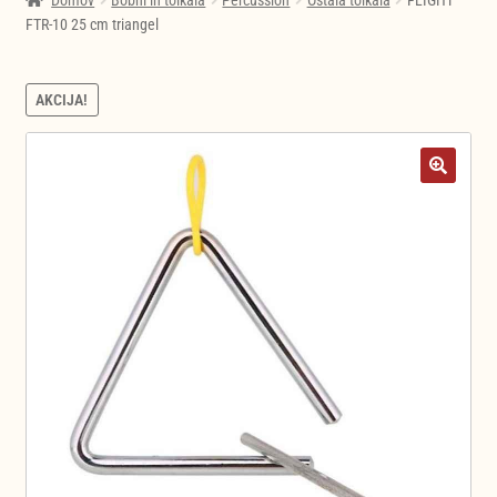
Domov
Bobni in tolkala
Percussion
Ostala tolkala
FLIGHT
FTR-10 25 cm triangel
AKCIJA!