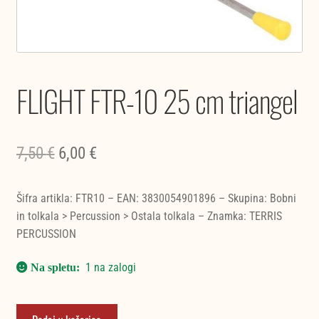
FLIGHT FTR-10 25 cm triangel
Izvirna
Trenutna
7,50
€
6,00
€
cena
cena
Šifra artikla: FTR10 – EAN: 3830054901896 – Skupina: Bobni
je
je:
in tolkala > Percussion > Ostala tolkala – Znamka: TERRIS
bila:
6,00 €.
PERCUSSION
7,50 €.
1 na zalogi
FLIGHT