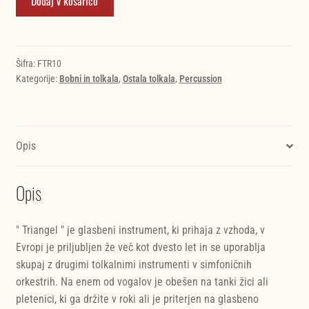
Dodaj v košarico
FTR-
10
25
cm
Šifra:
FTR10
Kategorije:
Bobni in tolkala
,
Ostala tolkala
,
Percussion
triangel
količina
Opis
Opis
" Triangel " je glasbeni instrument, ki prihaja z vzhoda, v
Evropi je priljubljen že več kot dvesto let in se uporablja
skupaj z drugimi tolkalnimi instrumenti v simfoničnih
orkestrih. Na enem od vogalov je obešen na tanki žici ali
pletenici, ki ga držite v roki ali je priterjen na glasbeno