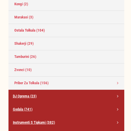
Kongi
(2)
Marakasi
(3)
Ostala Tolkala
(104)
Shakerji
(29)
Tamburini
(26)
Zvonci
(10)
Pribor Za Tolkala
(156)
DJ Oprema
(23)
Godala
(741)
Instrumenti S Tipkami
(382)