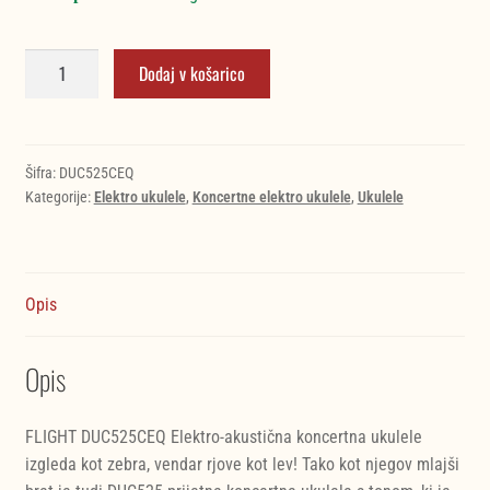
FLIGHT
Dodaj v košarico
DUC525
CEQ SP/ZEB
koncert
ukulele
Šifra:
DUC525CEQ
Kategorije:
Elektro ukulele
,
Koncertne elektro ukulele
,
Ukulele
količina
Opis
Opis
FLIGHT DUC525CEQ Elektro-akustična koncertna ukulele
izgleda kot zebra, vendar rjove kot lev! Tako kot njegov mlajši