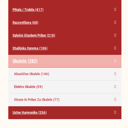
Pihala / Trobila
(417)
Razsvetljava
(68)
Splošni Glasbeni Pribor
(218)
Studijska Oprema
(106)
Ukulele
(282)
Akustične Ukulele
(146)
Elektro Ukulele
(59)
Strune In Pribor Za Ukulele
(77)
Ustne Harmonike
(256)