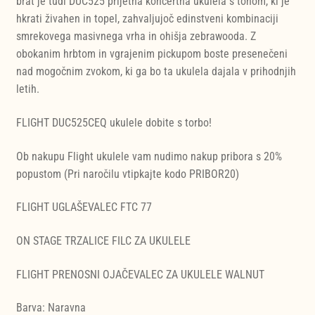
brat je tudi DUC525 prijetna koncertna ukulela s tonom, ki je
hkrati živahen in topel, zahvaljujoč edinstveni kombinaciji
smrekovega masivnega vrha in ohišja zebrawooda. Z
obokanim hrbtom in vgrajenim pickupom boste presenečeni
nad mogočnim zvokom, ki ga bo ta ukulela dajala v prihodnjih
letih.
FLIGHT DUC525CEQ ukulele dobite s torbo!
Ob nakupu Flight ukulele vam nudimo nakup pribora s 20%
popustom (Pri naročilu vtipkajte kodo PRIBOR20)
FLIGHT UGLAŠEVALEC FTC 77
ON STAGE TRZALICE FILC ZA UKULELE
FLIGHT PRENOSNI OJAČEVALEC ZA UKULELE WALNUT
Barva: Naravna