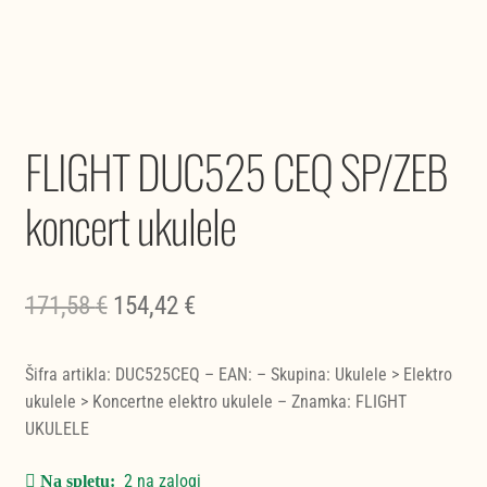
FLIGHT DUC525 CEQ SP/ZEB
koncert ukulele
Izvirna
Trenutna
171,58
€
154,42
€
cena
cena
Šifra artikla: DUC525CEQ – EAN: – Skupina: Ukulele > Elektro
je
je:
ukulele > Koncertne elektro ukulele – Znamka: FLIGHT
bila:
154,42 €.
UKULELE
171,58 €.
2 na zalogi