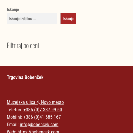
Iskanje
Iskanje
Filtriraj po ceni
Trgovina Bobenček
Muzejska ulica 4, Novo mesto
Telefon:
+386 (0)7 337 99 60
Mobilni:
+386 (0)41 685 167
Email:
info@bobencek.com
Web:
https://bobencek.com