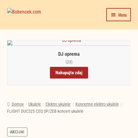
Skip
Skip
Menu
to
to
navigation
content
Domača stran
Expand
Moj račun
child
DJ oprema
menu
Trgovina
(23)
Nakupujte zdaj
Novice in testi glasbil
Domov
Ukulele
Elektro ukulele
Koncertne elektro ukulele
FLIGHT DUC525 CEQ SP/ZEB koncert ukulele
AKCIJA!