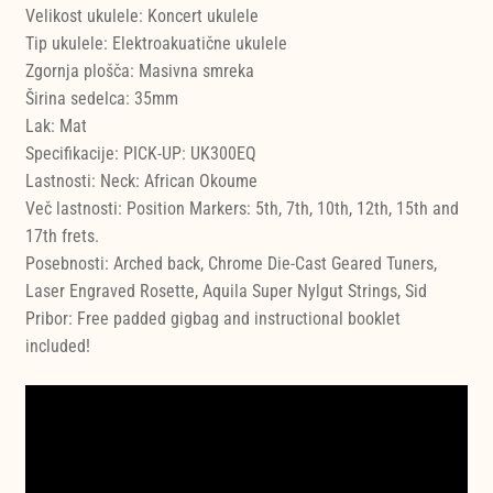
Velikost ukulele: Koncert ukulele
Tip ukulele: Elektroakuatične ukulele
Zgornja plošča: Masivna smreka
Širina sedelca: 35mm
Lak: Mat
Specifikacije: PICK-UP: UK300EQ
Lastnosti: Neck: African Okoume
Več lastnosti: Position Markers: 5th, 7th, 10th, 12th, 15th and
17th frets.
Posebnosti: Arched back, Chrome Die-Cast Geared Tuners,
Laser Engraved Rosette, Aquila Super Nylgut Strings, Sid
Pribor: Free padded gigbag and instructional booklet
included!